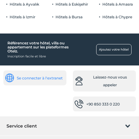
moins de 12 ans
Hôtels à Ayvalık
Hôtels à Eskişehir
Hôtels à Amasra
Hôtels à Izmir
Hôtels à Bursa
Hôtels à Chypre
Piscine
Piscine extérieure (en saison)
Référencez votre hôtel, villa ou
pièces
appartement sur les plateformes
Ajoutez votre hôtel
Otelz.
chambres familiales
Inscription facile et libre
De bébé
lit bébé
Laissez-nous vous
Se connecter à l'extranet
appeler
Transport
Navette aéroport (payante)
+90 850 333 0 220
Les lieux publics
Terrasse ensoleillée
Ascenseur
Service client
Service d'accueil