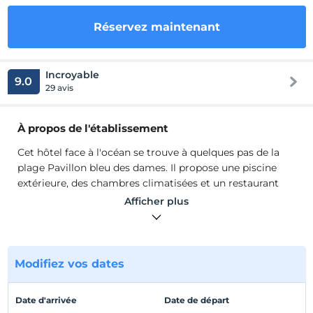
Réservez maintenant
Incroyable
9.0
29 avis
À propos de l'établissement
Cet hôtel face à l'océan se trouve à quelques pas de la
plage Pavillon bleu des dames. Il propose une piscine
extérieure, des chambres climatisées et un restaurant
sur le toit offrant une vue imprenable sur la mer Égée.
Afficher plus
Toutes les chambres de l'Hotel Rosy sont équipées d'un
balcon privé, certains avec vue sur la mer. Chaque salle
de bain dispose d'une douche et de toilettes. Le Rose
hotel Liegestühlen.Sie propose une terrasse bien exposée
Modifiez vos dates
au bord de la piscine où vous pourrez jouer aux
fléchettes ou lire un livre de la bibliothèque de l'hôtel.
Date d'arrivée
Date de départ
Cet hôtel face à l'océan se trouve à quelques pas de la