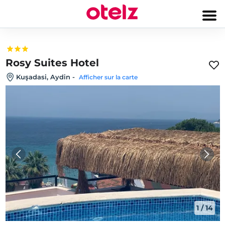
Rosy Suites Hotel
Kuşadasi, Aydin
-
Afficher sur la carte
1
/
14