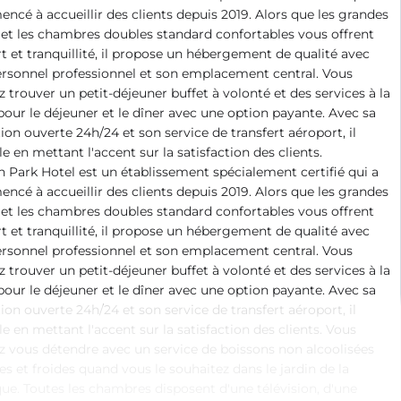
cé à accueillir des clients depuis 2019. Alors que les grandes
 et les chambres doubles standard confortables vous offrent
t et tranquillité, il propose un hébergement de qualité avec
rsonnel professionnel et son emplacement central. Vous
 trouver un petit-déjeuner buffet à volonté et des services à la
pour le déjeuner et le dîner avec une option payante. Avec sa
ion ouverte 24h/24 et son service de transfert aéroport, il
lle en mettant l'accent sur la satisfaction des clients.
 Park Hotel est un établissement spécialement certifié qui a
cé à accueillir des clients depuis 2019. Alors que les grandes
 et les chambres doubles standard confortables vous offrent
t et tranquillité, il propose un hébergement de qualité avec
rsonnel professionnel et son emplacement central. Vous
 trouver un petit-déjeuner buffet à volonté et des services à la
pour le déjeuner et le dîner avec une option payante. Avec sa
ion ouverte 24h/24 et son service de transfert aéroport, il
lle en mettant l'accent sur la satisfaction des clients. Vous
 vous détendre avec un service de boissons non alcoolisées
s et froides quand vous le souhaitez dans le jardin de la
ue. Toutes les chambres disposent d'une télévision, d'une