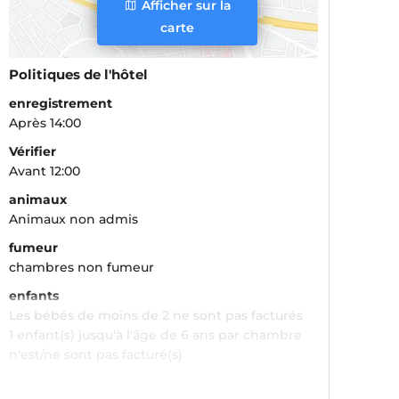
Afficher sur la
carte
Politiques de l'hôtel
enregistrement
Après 14:00
Vérifier
Avant 12:00
animaux
Animaux non admis
fumeur
chambres non fumeur
enfants
Les bébés de moins de 2 ne sont pas facturés
1 enfant(s) jusqu'à l'âge de 6 ans par chambre
n'est/ne sont pas facturé(s)