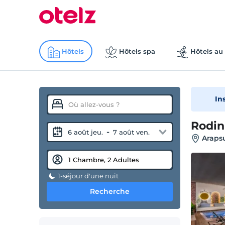
Hôtels
Hôtels spa
Hôtels au 
In
Rodin
-
6 août jeu.
7 août ven.
Arapsu
1-séjour d'une nuit
Recherche