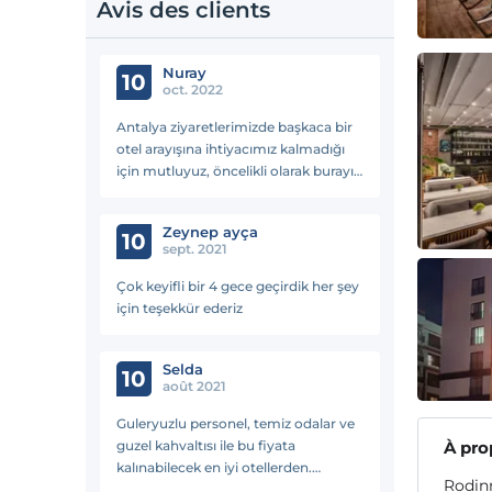
Avis des clients
Nuray
10
oct. 2022
Antalya ziyaretlerimizde başkaca bir
otel arayışına ihtiyacımız kalmadığı
için mutluyuz, öncelikli olarak burayı
tercih edeceğiz :) Odaların temizliği,
yemeklerin lezzeti, personelin ilgisi
Zeynep ayça
harikaydı.
10
sept. 2021
Çok keyifli bir 4 gece geçirdik her şey
için teşekkür ederiz
Selda
10
août 2021
Guleryuzlu personel, temiz odalar ve
guzel kahvaltısı ile bu fiyata
À pro
kalınabilecek en iyi otellerden.
Rodinn
Konyaaltına ugrarsaniz denemekten