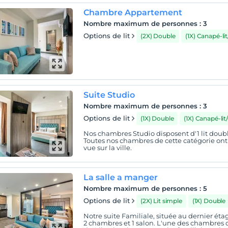
Chambre Appartement
Nombre maximum de personnes
:
3
Options de lit
(2X) Double
(1X) Canapé-li
Suite Studio
Nombre maximum de personnes
:
3
Options de lit
(1X) Double
(1X) Canapé-li
Nos chambres Studio disposent d'1 lit doubl
Toutes nos chambres de cette catégorie ont
vue sur la ville.
La salle a manger
Nombre maximum de personnes
:
5
Options de lit
(2X) Lit simple
(1X) Double
Notre suite Familiale, située au dernier ét
2 chambres et 1 salon. L'une des chambres di