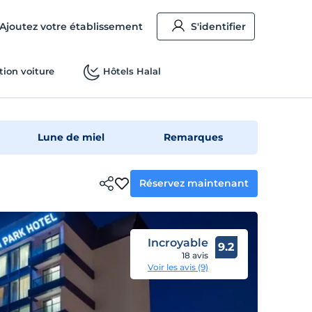
Ajoutez votre établissement
S'identifier
tion voiture
Hôtels Halal
Lune de miel
Remarques
Réservez maintenant
Incroyable
9.2
18 avis
Voir les avis (9)