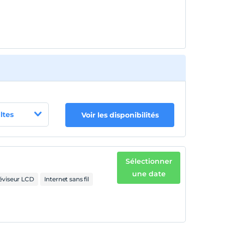
ltes
Voir les disponibilités
Sélectionner
une date
léviseur LCD
Internet sans fil