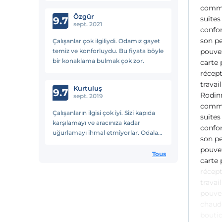
commen
çekinmeyin
Özgür
suites
9.7
sept. 2021
confor
son pe
Çalışanlar çok ilgiliydi. Odamız gayet
temiz ve konforluydu. Bu fiyata böyle
pouvez
bir konaklama bulmak çok zor.
carte 
récept
travai
Kurtuluş
9.7
Rodinn
sept. 2019
commen
Çalışanların ilgisi çok iyi. Sizi kapıda
suites
karşılamayı ve aracınıza kadar
confor
uğurlamayı ihmal etmiyorlar. Odalar
son pe
kalite ve dekorasyon açısından
pouvez
yeterli. Ulaşım konusunda her hangi
Tous
carte 
bir sıkıntısı yok.
récept
travai
pouvez
chaude
boutiq