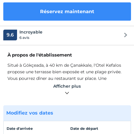
Réservez maintenant
Incroyable
9.6
6 avis
À propos de l'établissement
Situé à Gökçeada, à 40 km de Çanakkale, l'Otel Kefalos
propose une terrasse bien exposée et une plage privée.
Vous pourrez dîner au restaurant sur place. Une
connexion Wi-Fi gratuite et un parking privé sur place
Afficher plus
sont disponibles. Toutes les chambres de cet hôtel
disposent de la climatisation et d'une télévision par
satellite à écran plat. Certaines chambres disposent d'un
balcon ou d'un patio. Toutes disposent d'une salle de
Modifiez vos dates
bains privative. Des chaussons et des articles de toilette
gratuits sont également fournis. Un service de
Date d'arrivée
Date de départ
conciergerie est disponible sur place.