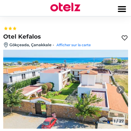
Otel Kefalos
Gökçeada‎, Çanakkale
-
Afficher sur la carte
1
/
27