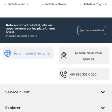
Hôtels à Izmir
Hôtels à Bursa
Hôtels à Chypre
Les lieux publics
Ascenseur
Salle de réunion
Référencez votre hôtel, villa ou
appartement sur les plateformes
Ajoutez votre hôtel
Otelz.
Service d'accueil
Inscription facile et libre
Réception 24h/24
compartiment de bagage
Laissez-nous vous
Se connecter à l'extranet
Lieux de travail
appeler
Fax/photocopie
Imprimante
+90 850 333 0 220
pièces
chambres familiales
Service client
Chambres avec portes communicantes
Chambres pour handicapés
Gérer la réservation
Explorer
De bébé