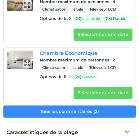
inoubliables avec le soleil, l'histoire et la nature
Nombre maximum de personnes
:
4
magnifique de Side, se compose de 7 blocs séparés.
Climatisation
la télé
Téléviseur LCD
Options de lit
(2X) Lit simple
(1X) Double
Afficher sur la
Sélectionner une date
carte
Chambre Économique
Politiques de l'hôtel
Nombre maximum de personnes
:
2
enregistrement
Climatisation
la télé
Téléviseur LCD
Après 14:00
Options de lit
(2X) Double
Vérifier
Avant 12:00
Sélectionner une date
animaux
Animaux non admis
Tous les commentaires (2)
fumeur
chambres non fumeur
Caractéristiques de la plage
Heures d'enregistrement