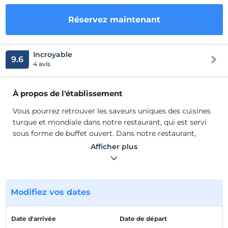
Réservez maintenant
Incroyable
9.6
4 avis
À propos de l'établissement
Vous pourrez retrouver les saveurs uniques des cuisines
turque et mondiale dans notre restaurant, qui est servi
sous forme de buffet ouvert. Dans notre restaurant,
petit-déjeuner, déjeuner, pause café, dîner, soupe le soir
Afficher plus
sont servis. Le déjeuner est servi sous forme de buffet à
volonté au snack bar de notre plage de sable fin. De plus,
des chaises longues et des parasols préparés pour vous
sont à votre disposition pour que vous profitiez du soleil
Modifiez vos dates
et de la mer.
Vous pourrez retrouver les saveurs uniques des cuisines
Date d'arrivée
Date de départ
turque et mondiale dans notre restaurant, qui est servi