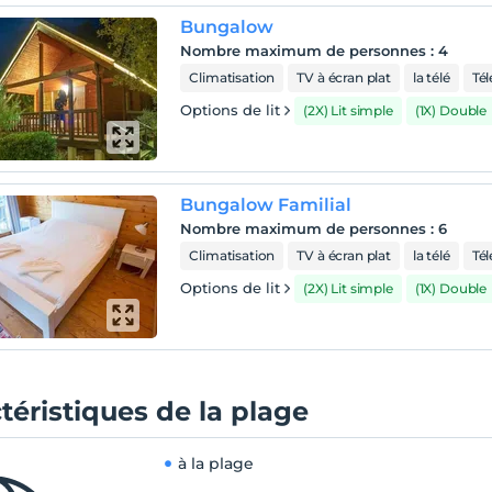
Bungalow
Nombre maximum de personnes
:
4
Climatisation
TV à écran plat
la télé
Té
Options de lit
(2X) Lit simple
(1X) Double
Bungalow Familial
Nombre maximum de personnes
:
6
Climatisation
TV à écran plat
la télé
Té
Options de lit
(2X) Lit simple
(1X) Double
téristiques de la plage
à la plage