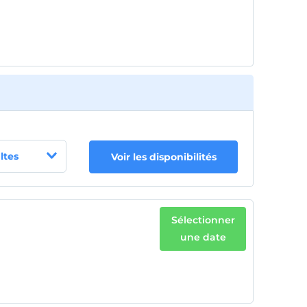
Les bébés de moins de 2 ne sont pas facturés
1 enfant(s) jusqu'à l'âge de 6 ans par chambre
n'est/ne sont pas facturé(s)
ltes
Voir les disponibilités
Sélectionner
une date