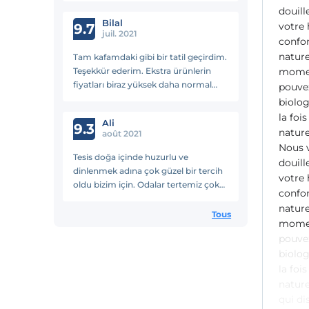
douill
Tekrar gitmeyi düşündüğüm bir yer.
Bilal
votre 
Konum bakımından da oldukça ideal.
9.7
juil. 2021
Çok keyifli bir tatil yaptım. Fiyatlarıda
confor
bana uygun geldi. Oteldeki herkese
nature
Tam kafamdaki gibi bir tatil geçirdim.
çok teşekkür ederim...
Teşekkür ederim. Ekstra ürünlerin
momen
fiyatları biraz yüksek daha normal
pouvez
olabilirdi ama genel olarak başarılı bir
biolog
tesis.
la foi
Ali
9.3
nature
août 2021
Nous 
Tesis doğa içinde huzurlu ve
douill
dinlenmek adına çok güzel bir tercih
votre 
oldu bizim için. Odalar tertemiz çok
confor
konforluydu. Güleryüzlü bir ekip ile
nature
karşılaşmak güzeldi☺️ Fiyata göre
Tous
momen
gayet güzel bir hizmet alıyorsunuz bir
pouvez
dahaki tatilimizde tekrar gelmeyi
biolog
düşünüyoruz🙏🏻☺️
la foi
natur
qui di