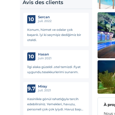
Avis des clients
Sercan
10
juil. 2022
Konum, hizmet ve odalar çok
başarılı. İyi ki seçmişiz dediğimiz bir
oteldi.
Hasan
10
juin 2021
İlgi alaka güzeldi .otel temizdi .fiyat
uygundu.tesekkurlerimi sunarım.
Miray
9.7
juil. 2021
Kesinlikle gönül rahatlığıyla tercih
edebilirsiniz. Yemekleri, havuzu,
À pro
personeli çok çok iyiydi. Havuz başı
Nous 
odada kaldim. Odalar oldukça ferah.