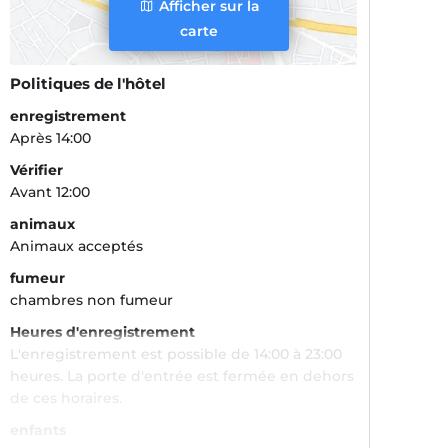
Afficher sur la
carte
Politiques de l'hôtel
enregistrement
Après 14:00
Vérifier
Avant 12:00
animaux
Animaux acceptés
fumeur
chambres non fumeur
Heures d'enregistrement
L'enregistrement est possible de 14:00 à 23:00
heures. La porte d'entrée est fermée en dehors
de ces horaires.
enfants