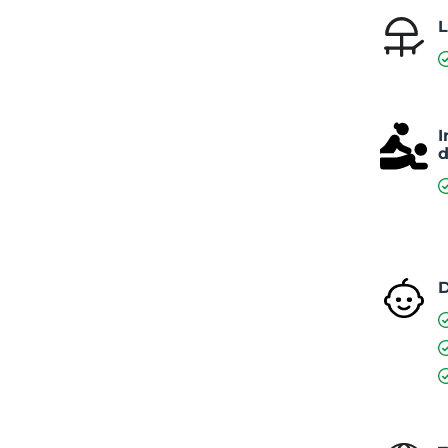
L
I
d