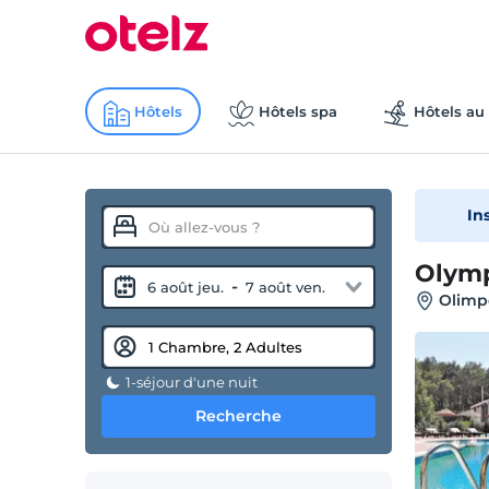
Hôtels
Hôtels spa
Hôtels au 
In
Olymp
-
6 août jeu.
7 août ven.
Olimp
1-séjour d'une nuit
Recherche