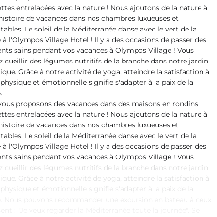
ettes entrelacées avec la nature ! Nous ajoutons de la nature à
histoire de vacances dans nos chambres luxueuses et
tables. Le soleil de la Méditerranée danse avec le vert de la
 à l'Olympos Village Hotel ! Il y a des occasions de passer des
ts sains pendant vos vacances à Olympos Village ! Vous
 cueillir des légumes nutritifs de la branche dans notre jardin
ique. Grâce à notre activité de yoga, atteindre la satisfaction à
s physique et émotionnelle signifie s'adapter à la paix de la
.
vous proposons des vacances dans des maisons en rondins
ettes entrelacées avec la nature ! Nous ajoutons de la nature à
histoire de vacances dans nos chambres luxueuses et
tables. Le soleil de la Méditerranée danse avec le vert de la
 à l'Olympos Village Hotel ! Il y a des occasions de passer des
ts sains pendant vos vacances à Olympos Village ! Vous
 cueillir des légumes nutritifs de la branche dans notre jardin
ique. Grâce à notre activité de yoga, atteindre la satisfaction à
s physique et émotionnelle signifie s'adapter à la paix de la
e. Nous pouvons recommander une excursion en bateau à ceux
sent : "Je veux regarder la Méditerranée toute la journée". Se