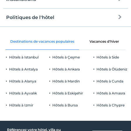
plage publique
Politiques de l'hôtel
l'Internet
enregistrement
Libérer wifi
Après 14:00
Destinations de vacances populaires
Vacances d'hiver
Espaces communs et toutes les
Vérifier
chambres
Avant 11:30
Hôtels à Istanbul
Hôtels à Çeşme
Hôtels à Side
animaux
Animaux non admis
Hôtels à Antalya
Hôtels à Ankara
Hôtels à Ölüdeniz
fumeur
De bébé
chambres non fumeur
Hôtels à Alanya
Hôtels à Mardin
Hôtels à Cunda
enfants
lit bébé
Les bébés de moins de 1 ne sont pas facturés
Hôtels à Ayvalık
Hôtels à Eskişehir
Hôtels à Amasra
Centres commerciaux
1 enfant(s) jusqu'à l'âge de 2 ans par chambre n'est/ne sont pas
facturé(s)
Hôtels à Izmir
Hôtels à Bursa
Hôtels à Chypre
Boutique de souvenirs
Santé
Accès facile à l'hôpital (15 minutes)
Référencez votre hôtel, villa ou