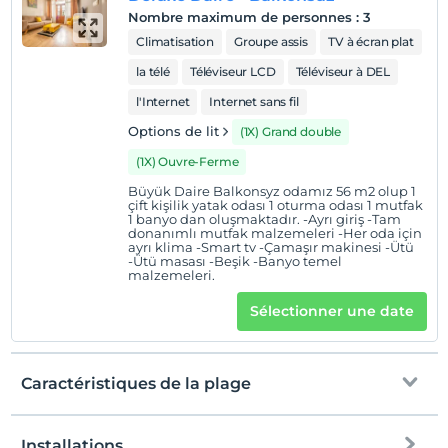
Afficher sur la
Nombre maximum de personnes
:
3
carte
Climatisation
Groupe assis
TV à écran plat
la télé
Téléviseur LCD
Téléviseur à DEL
Politiques de l'hôtel
l'Internet
Internet sans fil
enregistrement
Après 14:00
Options de lit
(1X) Grand double
(1X) Ouvre-Ferme
Vérifier
Avant 11:30
Büyük Daire Balkonsyz odamız 56 m2 olup 1
çift kişilik yatak odası 1 oturma odası 1 mutfak
animaux
1 banyo dan oluşmaktadır. -Ayrı giriş -Tam
donanımlı mutfak malzemeleri -Her oda için
Animaux non admis
ayrı klima -Smart tv -Çamaşır makinesi -Ütü
-Ütü masası -Beşik -Banyo temel
fumeur
malzemeleri.
chambres non fumeur
Sélectionner une date
enfants
Les bébés de moins de 1 ne sont pas facturés
1 enfant(s) jusqu'à l'âge de 2 ans par chambre n'est/ne
Caractéristiques de la plage
sont pas facturé(s)
Installations