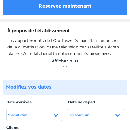
Réservez maintenant
À propos de l'établissement
Les appartements de l'Old Town Deluxe Flats disposent
de la climatisation, d'une télévision par satellite à écran
plat et d'une kitchenette entièrement équipée avec
réfrigérateur et ustensiles de cuisine. Les chambres
Afficher plus
disposent également d'un balcon privé et d'une salle de
bains privative avec articles de toilette gratuits. Des
installations telles que le service d'achat de billets, le
bureau d'excursions et la location de vélos sont
Modifiez vos dates
également disponibles. Si vous souhaitez explorer la
région, vous pourrez visiter la mosquée Kesik Minare, à
Date d'arrivée
Date de départ
1,5 km de l'établissement, et le château de Hıdırlık, à
seulement 300 mètres.
9 août dim.
10 août lun.
Les appartements de l'Old Town Deluxe Flats disposent
de la climatisation, d'une télévision par satellite à écran
Clients