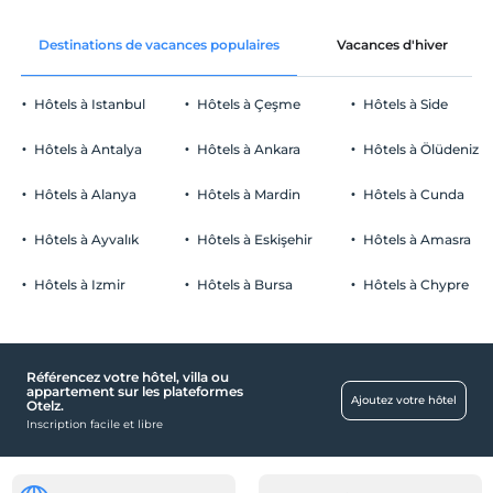
Avant 12:00
décoration de la chambre
animaux
Destinations de vacances populaires
Vacances d'hiver
Animaux non admis
fumeur
Hôtels à Istanbul
Hôtels à Çeşme
Hôtels à Side
chambres non fumeur
Parking
enfants
Hôtels à Antalya
Hôtels à Ankara
Hôtels à Ölüdeniz
Les bébés de moins de 0 ne sont pas facturés
Libérer Parking privé
1 enfant(s) jusqu'à l'âge de 6 ans par chambre n'est/ne sont pas
Hôtels à Alanya
Hôtels à Mardin
Hôtels à Cunda
Stationnement (sur place)
facturé(s)
Hôtels à Ayvalık
Hôtels à Eskişehir
Hôtels à Amasra
Hôtels à Izmir
Hôtels à Bursa
Hôtels à Chypre
Piscine
Piscine extérieure (en saison)
Référencez votre hôtel, villa ou
nourriture et boissons
appartement sur les plateformes
Ajoutez votre hôtel
Otelz.
Le restaurant
Inscription facile et libre
pièces
chambres familiales