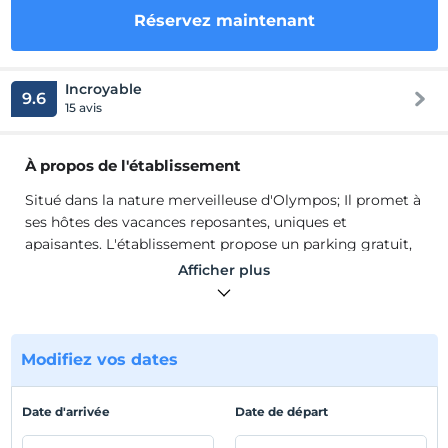
Réservez maintenant
Incroyable
9.6
15 avis
À propos de l'établissement
Situé dans la nature merveilleuse d'Olympos; Il promet à
ses hôtes des vacances reposantes, uniques et
apaisantes. L'établissement propose un parking gratuit,
une connexion Wi-Fi à Internet et un jardin luxuriant à
Afficher plus
tous ses clients. Cette installation ; Au fil des ans, il s'est
transformé en un projet écologique pour lui-même, ses
amis et ceux qui veulent s'éloigner du stress de la vie
quotidienne.
Modifiez vos dates
Nature Village est un complexe naturel animé par le
directeur des croisières Christian Rippel. Cette
Date d'arrivée
Date de départ
installation ; Au fil des ans, il s'est transformé en un
projet écologique pour lui-même, ses amis et ceux qui