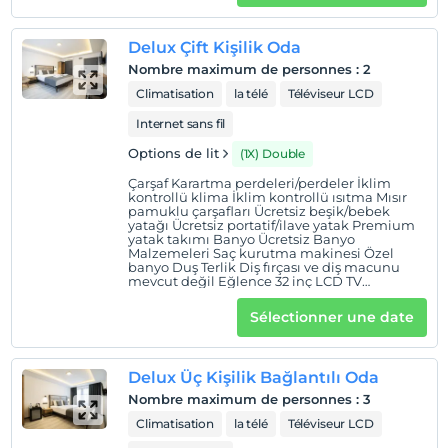
Enstrümanları Yiyecek ve içecek Kahve/çay
makinesi Ücretsiz şişe su Minibar (bazı
ücretsiz ürünlerle dolu) internet Bedava
Delux Çift Kişilik Oda
internet Ücretsiz kablolu İnternet
Nombre maximum de personnes
:
2
Climatisation
la télé
Téléviseur LCD
Internet sans fil
Options de lit
(1X) Double
Çarşaf Karartma perdeleri/perdeler İklim
kontrollü klima İklim kontrollü ısıtma Mısır
pamuklu çarşafları Ücretsiz beşik/bebek
yatağı Ücretsiz portatif/ilave yatak Premium
yatak takımı Banyo Ücretsiz Banyo
Malzemeleri Saç kurutma makinesi Özel
banyo Duş Terlik Diş fırçası ve diş macunu
mevcut değil Eğlence 32 inç LCD TV
Premium TV kanalları uydu kanalları
televizyon Aile dostu Çocuk kitapları Çocuk
Sélectionner une date
yemek takımı Yüksek sandalye Müzik
Enstrümanları Yiyecek ve içecek Kahve/çay
makinesi Ücretsiz şişe su Minibar (bazı
ücretsiz ürünlerle dolu) internet Bedava
Delux Üç Kişilik Bağlantılı Oda
internet Ücretsiz kablolu İnternet
Nombre maximum de personnes
:
3
Climatisation
la télé
Téléviseur LCD