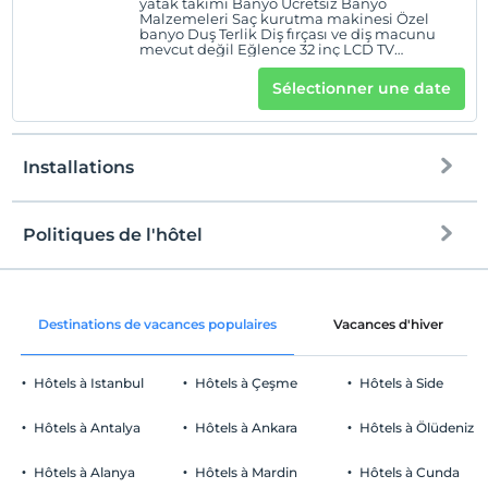
yatak takımı Banyo Ücretsiz Banyo
Malzemeleri Saç kurutma makinesi Özel
banyo Duş Terlik Diş fırçası ve diş macunu
mevcut değil Eğlence 32 inç LCD TV
Premium TV kanalları uydu kanalları
televizyon Aile dostu Çocuk kitapları Çocuk
Sélectionner une date
yemek takımı Yüksek sandalye Müzik
Enstrümanları Yiyecek ve içecek Kahve/çay
makinesi Ücretsiz şişe su Minibar (bazı
ücretsiz ürünlerle dolu) internet Bedava
internet Ücretsiz kablolu İnternet
Installations
Politiques de l'hôtel
l'Internet
enregistrement
Libérer wifi
Après 14:00
Destinations de vacances populaires
Vacances d'hiver
Espaces communs et toutes les
Vérifier
chambres
Avant 12:00
Hôtels à Istanbul
Hôtels à Çeşme
Hôtels à Side
animaux
Animaux non admis
Hôtels à Antalya
Hôtels à Ankara
Hôtels à Ölüdeniz
fumeur
chambres non fumeur
Hôtels à Alanya
Hôtels à Mardin
Hôtels à Cunda
Parking