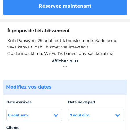
Réservez maintenant
À propos de l'établissement
Kriti Pansiyon, 25 odalı butik bir işletmedir. Sadece oda
veya kahvaltı dahil hizmet verilmektedir.
Odalarında klima, Wi-Fi, TV, banyo, duş, saç kurutma
makinesi, minibar ve çay-kahve seti gibi olanaklar
Afficher plus
mevcuttur.
Emplacement
Antalya Muratpaşa'da konumlanmaktadır.
Modifiez vos dates
Plage
Date d'arrivée
Date de départ
Denize 3 km uzaklıkta bulunmaktadır.
8 août sam.
9 août dim.
Afficher sur la
Clients