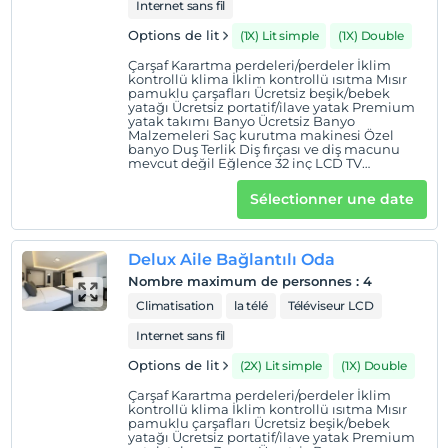
Internet sans fil
Options de lit
(1X) Lit simple
(1X) Double
Çarşaf Karartma perdeleri/perdeler İklim
kontrollü klima İklim kontrollü ısıtma Mısır
pamuklu çarşafları Ücretsiz beşik/bebek
yatağı Ücretsiz portatif/ilave yatak Premium
yatak takımı Banyo Ücretsiz Banyo
Malzemeleri Saç kurutma makinesi Özel
banyo Duş Terlik Diş fırçası ve diş macunu
mevcut değil Eğlence 32 inç LCD TV
Premium TV kanalları uydu kanalları
televizyon Aile dostu Çocuk kitapları Çocuk
Sélectionner une date
yemek takımı Yüksek sandalye Müzik
Enstrümanları Yiyecek ve içecek Kahve/çay
makinesi Ücretsiz şişe su Minibar (bazı
ücretsiz ürünlerle dolu) internet Bedava
Delux Aile Bağlantılı Oda
internet Ücretsiz kablolu İnternet
Nombre maximum de personnes
:
4
Climatisation
la télé
Téléviseur LCD
Internet sans fil
Options de lit
(2X) Lit simple
(1X) Double
Çarşaf Karartma perdeleri/perdeler İklim
kontrollü klima İklim kontrollü ısıtma Mısır
pamuklu çarşafları Ücretsiz beşik/bebek
yatağı Ücretsiz portatif/ilave yatak Premium