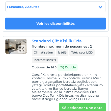
carte
1 Chambre, 2 Adultes
Politiques de l'hôtel
Voir les disponibilités
enregistrement
Après 14:00
Vérifier
Standard Çift Kişilik Oda
Avant 12:00
Nombre maximum de personnes
:
2
animaux
Climatisation
la télé
Téléviseur LCD
Animaux non admis
Internet sans fil
fumeur
Options de lit
(1X) Double
chambres non fumeur
Çarşaf Karartma perdeleri/perdeler İklim
enfants
kontrollü klima İklim kontrollü ısıtma Mısır
pamuklu çarşafları Ücretsiz beşik/bebek
Les bébés de moins de 2 ne sont pas facturés
yatağı Ücretsiz portatif/ilave yatak Premium
1 enfant(s) jusqu'à l'âge de 6 ans par chambre n'est/ne
yatak takımı Banyo Ücretsiz Banyo
Malzemeleri Saç kurutma makinesi Özel
sont pas facturé(s)
banyo Duş Terlik Diş fırçası ve diş macunu
mevcut değil Eğlence 32 inç LCD TV
Premium TV kanalları uydu kanalları
televizyon Aile dostu Çocuk kitapları Çocuk
Sélectionner une date
yemek takımı Yüksek sandalye Müzik