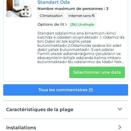
Standart Oda
Nombre maximum de personnes
:
3
Climatisation
Internet sans fil
Options de lit
(3X) Lit simple
Standart odalarımız ana binamızın ikinci
katında 4 odadan oluşmaktadır .1. Odamız da
biri Dabıl iki tek kişilik yatak
bulunmaktadır.2.Odamızda sadece bir adet
dabıl yatak bulunmaktadır. 3.ve4.odalar
Famili olarak adlandırdığımız çocukların ve
ebeveynlerin bitişik odalarda kalma imkanı
bulunmaktadır Bu odalarımız da 1dabıl 1tek
diğerinde üç tek kişilik yatak bulunmaktadır.
Geniş (30m2) balkon dan bahçe ve dağ
Sélectionner une date
manzarasını seyredebilirsiniz.
Tous les commentaires (1)
Caractéristiques de la plage
Installations