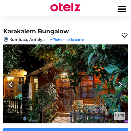
Karakalem Bungalow
Kumluca, Antalya
-
Afficher sur la carte
1
/
15