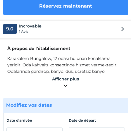
Réservez maintenant
Incroyable
9.0
1 Avis
À propos de l'établissement
Karakalem Bungalow, 12 odası bulunan konaklama
yeridir. Oda kahvaltı konseptinde hizmet vermektedir.
Odalarında gardırop, banyo, duş, ücretsiz banyo
malzemeleri ve havlu seti gibi olanaklar mevcuttur.
Afficher plus
Emplacement
Antalya Kumluca'da konumlanmaktadır.
Modifiez vos dates
Plage
Plaja 2 km mesafededir.
Date d'arrivée
Date de départ