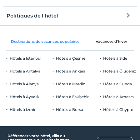
à la plage
2 km de distance
plage de sable
Politiques de l'hôtel
l'Internet
enregistrement
Libérer wifi
Après 14:00
Destinations de vacances populaires
Vacances d'hiver
Espaces communs et toutes les
Vérifier
chambres
Avant 11:00
Hôtels à Istanbul
Hôtels à Çeşme
Hôtels à Side
animaux
Animaux non admis
Hôtels à Antalya
Hôtels à Ankara
Hôtels à Ölüdeniz
fumeur
chambres non fumeur
Hôtels à Alanya
Hôtels à Mardin
Hôtels à Cunda
Parking
enfants
Les bébés de moins de 2 ne sont pas facturés
Libérer Parking public
Hôtels à Ayvalık
Hôtels à Eskişehir
Hôtels à Amasra
1 enfant(s) jusqu'à l'âge de 6 ans par chambre n'est/ne sont pas
Stationnement (sur place)
facturé(s)
Hôtels à Izmir
Hôtels à Bursa
Hôtels à Chypre
Référencez votre hôtel, villa ou
Les lieux publics
appartement sur les plateformes