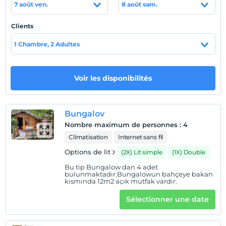
7 août ven.
8 août sam.
Afficher sur la
carte
Clients
1 Chambre, 2 Adultes
Politiques de l'hôtel
enregistrement
Voir les disponibilités
Après 14:00
Vérifier
Avant 11:00
Bungalov
animaux
Nombre maximum de personnes
:
4
Animaux non admis
Climatisation
Internet sans fil
fumeur
Options de lit
(2X) Lit simple
(1X) Double
chambres non fumeur
Bu tip Bungalow dan 4 adet
bulunmaktadır.Bungalowun bahçeye bakan
enfants
kısmında 12m2 açık mutfak vardır.
Les bébés de moins de 2 ne sont pas facturés
Sélectionner une date
1 enfant(s) jusqu'à l'âge de 6 ans par chambre n'est/ne
sont pas facturé(s)