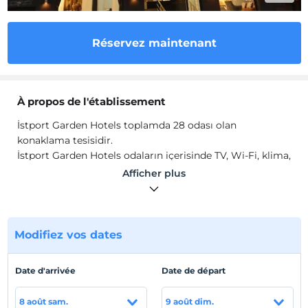
Réservez maintenant
À propos de l'établissement
İstport Garden Hotels toplamda 28 odası olan
konaklama tesisidir.
İstport Garden Hotels odaların içerisinde TV, Wi-Fi, klima,
mini bar, çay -kahve setup, saç kurutma makinesi, havlu
Afficher plus
ve buklet malzemeleri mevcuttur.
Emplacement
İstanbul Havalimanı'na 5 km uzaklıktadır.
Modifiez vos dates
Date d'arrivée
Date de départ
Afficher sur la
carte
8 août sam.
9 août dim.