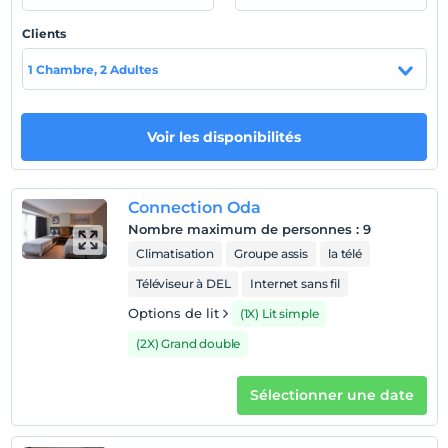
Clients
Politiques de l'hôtel
1 Chambre, 2 Adultes
enregistrement
Après 14:00
Vérifier
Voir les disponibilités
Avant 12:00
animaux
Animaux acceptés
Connection Oda
Nombre maximum de personnes
:
9
fumeur
Climatisation
Groupe assis
la télé
chambres non fumeur
Téléviseur à DEL
Internet sans fil
enfants
Les bébés de moins de 2 ne sont pas facturés
Options de lit
(1X) Lit simple
1 enfant(s) jusqu'à l'âge de 3 ans par chambre n'est/ne
(2X) Grand double
sont pas facturé(s)
Sélectionner une date