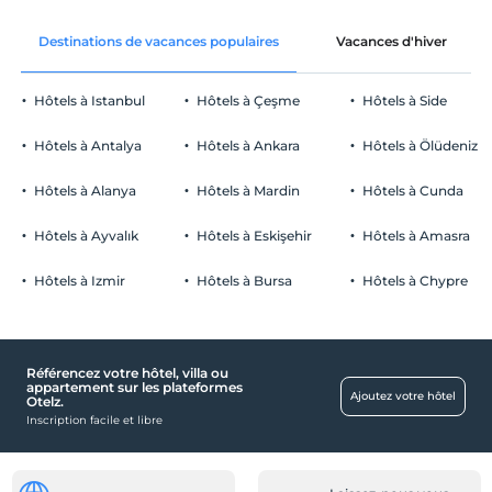
Libérer wifi
Après 14:00
Destinations de vacances populaires
Vacances d'hiver
Espaces communs et toutes les
Vérifier
chambres
Avant 12:00
Hôtels à Istanbul
Hôtels à Çeşme
Hôtels à Side
animaux
Animaux acceptés
Hôtels à Antalya
Hôtels à Ankara
Hôtels à Ölüdeniz
fumeur
chambres non fumeur
Hôtels à Alanya
Hôtels à Mardin
Hôtels à Cunda
Parking
enfants
Les bébés de moins de 2 ne sont pas facturés
Libérer Parking privé
Hôtels à Ayvalık
Hôtels à Eskişehir
Hôtels à Amasra
1 enfant(s) jusqu'à l'âge de 3 ans par chambre n'est/ne sont pas
Stationnement (sur place)
facturé(s)
Hôtels à Izmir
Hôtels à Bursa
Hôtels à Chypre
Référencez votre hôtel, villa ou
Activités
appartement sur les plateformes
Ajoutez votre hôtel
Otelz.
Jacquet
Inscription facile et libre
De bébé
chaise bébé au restaurant