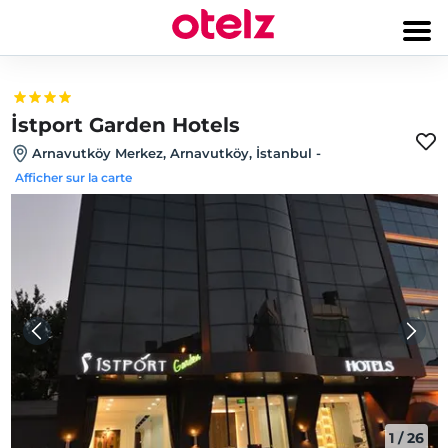
İstport Garden Hotels
Arnavutköy Merkez, Arnavutköy, İstanbul
-
Afficher sur la carte
1
/
26