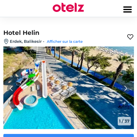
Hotel Helin
Erdek, Balikesir
-
Afficher sur la carte
1
/
37