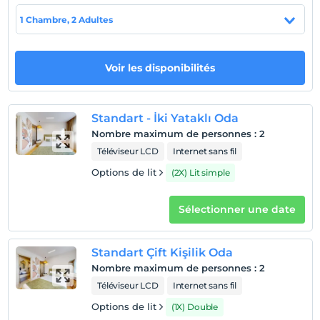
enregistrement
1 Chambre, 2 Adultes
Après 14:00
Vérifier
Avant 12:00
Voir les disponibilités
animaux
Animaux non admis
Standart - İki Yataklı Oda
fumeur
Nombre maximum de personnes
:
2
chambres non fumeur
Téléviseur LCD
Internet sans fil
enfants
Options de lit
(2X) Lit simple
Les bébés de moins de 2 ne sont pas facturés
1 enfant(s) jusqu'à l'âge de 6 ans par chambre n'est/ne
sont pas facturé(s)
Sélectionner une date
Standart Çift Kişilik Oda
Nombre maximum de personnes
:
2
Téléviseur LCD
Internet sans fil
Options de lit
(1X) Double