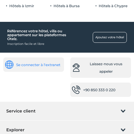
facturé(s)
Hôtels à Izmir
Hôtels à Bursa
Hôtels à Chypre
Fax/photocopie
Transport
Service de transfert (payant)
Référencez votre hôtel, villa ou
appartement sur les plateformes
Désactivée
Ajoutez votre hôtel
Otelz.
Inscription facile et libre
L'entrée de la porte principale est à pied plat
Santé
Laissez-nous vous
Se connecter à l'extranet
Accès facile à l'hôpital (15 minutes)
appeler
Autre
Climatisation
+90 850 333 0 220
nourriture et boissons
Bar
Service client
Odaya yemek servisi (Ücretli)
Les lieux publics
Gérer la réservation
Explorer