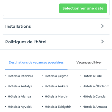
Sélectionner une date
Installations
Politiques de l'hôtel
l'Internet
enregistrement
Libérer wifi
Après 14:00
Destinations de vacances populaires
Vacances d'hiver
Espaces communs et toutes les
Vérifier
chambres
Avant 12:00
Hôtels à Istanbul
Hôtels à Çeşme
Hôtels à Side
animaux
Animaux non admis
Hôtels à Antalya
Hôtels à Ankara
Hôtels à Ölüdeniz
fumeur
Services de divertissement
chambres non fumeur
Hôtels à Alanya
Hôtels à Mardin
Hôtels à Cunda
enfants
Boîte de nuit
Les bébés de moins de 2 ne sont pas facturés
Hôtels à Ayvalık
Hôtels à Eskişehir
Hôtels à Amasra
Lieux de travail
1 enfant(s) jusqu'à l'âge de 6 ans par chambre n'est/ne sont pas