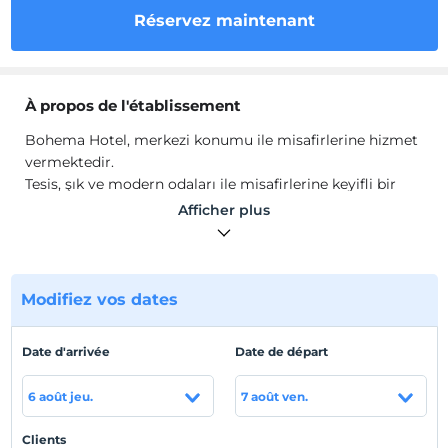
Réservez maintenant
À propos de l'établissement
Bohema Hotel, merkezi konumu ile misafirlerine hizmet
vermektedir.
Tesis, şık ve modern odaları ile misafirlerine keyifli bir
konaklama sunmaktadır.
Afficher plus
Emplacement
Muratpaşa'da konumlanmaktadır.
Modifiez vos dates
Afficher sur la
Date d'arrivée
Date de départ
carte
6 août jeu.
7 août ven.
Politiques de l'hôtel
Clients