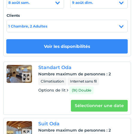
8 août sam.
9 août dim.
büklerine ortalama araçla 20-30 dk. uzaklıktadır.
Plage
Clients
Plaja 5 km mesafededir.
1 Chambre, 2 Adultes
Voir les disponibilités
Afficher sur la
carte
Standart Oda
Politiques de l'hôtel
Nombre maximum de personnes
:
2
enregistrement
Climatisation
Internet sans fil
Après 14:00
Options de lit
(1X) Double
Vérifier
Avant 12:00
Sélectionner une date
animaux
Animaux acceptés
Suit Oda
fumeur
Nombre maximum de personnes
:
2