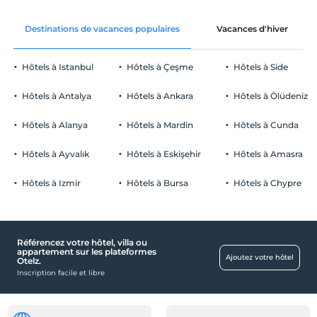
Avant 12:00
Corbeille de fruits dans la chambre
animaux
Destinations de vacances populaires
Vacances d'hiver
Animaux acceptés
fumeur
Hôtels à Istanbul
Hôtels à Çeşme
Hôtels à Side
chambres non fumeur
Parking
enfants
Hôtels à Antalya
Hôtels à Ankara
Hôtels à Ölüdeniz
Les bébés de moins de 2 ne sont pas facturés
Libérer Parking public
1 enfant(s) jusqu'à l'âge de 3 ans par chambre n'est/ne sont pas
Hôtels à Alanya
Hôtels à Mardin
Hôtels à Cunda
Parking (à l'extérieur de l'établissement)
facturé(s)
Hôtels à Ayvalık
Hôtels à Eskişehir
Hôtels à Amasra
Hôtels à Izmir
Hôtels à Bursa
Hôtels à Chypre
nourriture et boissons
Installation de service de colis
Référencez votre hôtel, villa ou
pièces
appartement sur les plateformes
Ajoutez votre hôtel
Otelz.
chambres non-fumeurs
Inscription facile et libre
De bébé
lit bébé