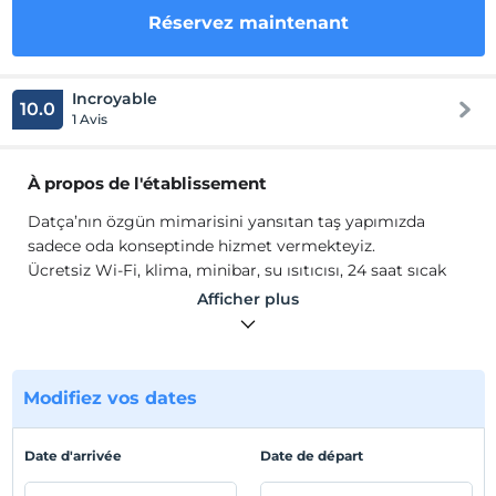
Réservez maintenant
Incroyable
10.0
1 Avis
À propos de l'établissement
Datça’nın özgün mimarisini yansıtan taş yapımızda
sadece oda konseptinde hizmet vermekteyiz.
Ücretsiz Wi-Fi, klima, minibar, su ısıtıcısı, 24 saat sıcak
su, banyo malzemeleri ve havlular mevcuttur.
Afficher plus
Reşadiye’nin tarihi atmosferi içinde, yemyeşil bahçemiz
ve huzur veren manzaramızla, şehirden uzaklaşmak ve
dingin bir kaçamak yapmak isteyen misafirlerimizi
bekliyoruz.
Modifiez vos dates
Emplacement
Date d'arrivée
Date de départ
Datça'nın merkeze araçla 5 dk., Eski Datça'ya 3 dk. sürüş
mesafesindedir. Kargo Koyu'na 10 dk., Datça'nın ünlü