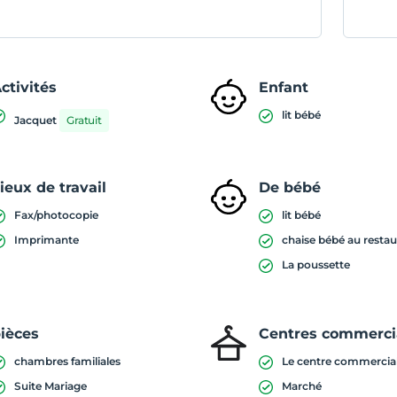
ctivités
Enfant
lit bébé
Jacquet
Gratuit
ieux de travail
De bébé
Fax/photocopie
lit bébé
Imprimante
chaise bébé au restau
La poussette
ièces
Centres commerc
chambres familiales
Le centre commercia
Suite Mariage
Marché