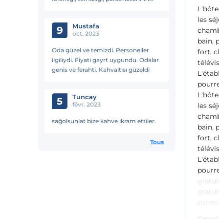
L'hôte
ilgisi beni ziyadesiyle memnun etti.
Tüm personel arkadaşlara teşekkür
les sé
Mustafa
ediyorum. Kesinlikle tavsiye ederim
9
chambr
oct. 2023
hiç tereddüt etmeden gidip
bain, 
konaklayabilirsiniz..
Oda güzel ve temizdi. Personeller
fort, 
ilgiliydi. Fiyati gayrt uygundu. Odalar
télévi
genis ve ferahti. Kahvaltısı güzeldi
L'étab
pourre
L'hôte
Tuncay
5
févr. 2023
les sé
chambr
sağolsunlat bize kahve ikram ettiler.
bain, 
fort, 
Tous
télévi
L'étab
pourre
gratui
gratui
parmi 
Empl