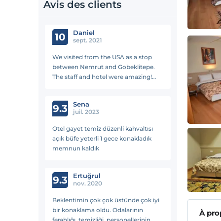
Avis des clients
Daniel
10
sept. 2021
We visited from the USA as a stop
between Nemrut and Gobeklitepe.
The staff and hotel were amazing!
They were excited to meet us and
upgraded our room to a king suite.
Sena
The people and hospitality of Siverek
9.3
juil. 2023
was such a surprise for us and we
were genuinely sad to leave. This will
Otel gayet temiz düzenli kahvaltısı
become a sneaky hit for travelers
açık büfe yeterli 1 gece konakladık
soon. We will be back. One warning,
memnun kaldık
if you are sensitive to cigarette
smoke, this hotel might be tough at
some hours
Ertuğrul
9.3
nov. 2020
Beklentimin çok çok üstünde çok iyi
bir konaklama oldu. Odalarının
À pro
ferahlığı, temizliği, personellerinin