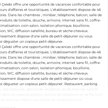
l Çelebi offre une opportunité de vacances confortable pour
jours d'affaires et touristiques. L'établissement dispose de 46
es. Dans les chambres ; minibar, téléphone, balcon, salle de
produits de toilette, douche, armoire, internet sans fil, coffre-
climatisation, coin salon, isolation phonique, bouilloire,
sion, WC, diffusion satellite, bureau et sèche-cheveux.
lissement dispose d'une salle de petit-déjeuner où vous
z déguster un copieux petit-déjeuner.
l Çelebi offre une opportunité de vacances confortable pour
jours d'affaires et touristiques. L'établissement dispose de 46
es. Dans les chambres ; minibar, téléphone, balcon, salle de
produits de toilette, douche, armoire, internet sans fil, coffre-
climatisation, coin salon, isolation phonique, bouilloire,
sion, WC, diffusion satellite, bureau et sèche-cheveux.
lissement dispose d'une salle de petit-déjeuner où vous
z déguster un copieux petit-déjeuner. Restaurant, parking
t, hall d'accueil, service de réception, accès Internet sans fil
t dans les espaces publics, service de téléphone et de fax sont
les services offerts aux clients de l'établissement.
acement