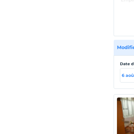
Situé 
96 km 
Çelebi
Sanliu
Modifi
Date d
6 aoû