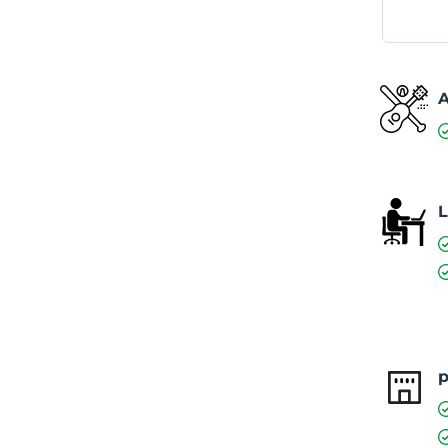
A
L
p