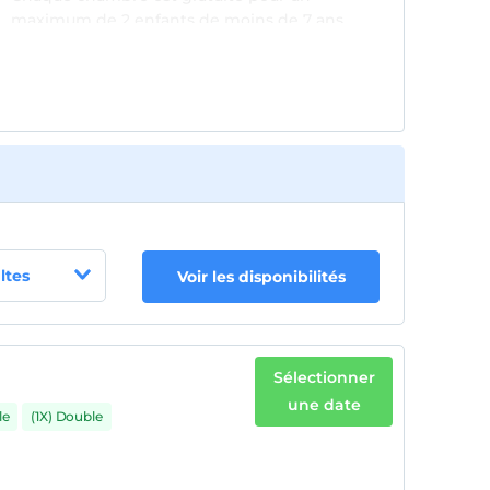
maximum de 2 enfants de moins de 7 ans
ltes
Voir les disponibilités
Sélectionner
une date
le
(1X) Double