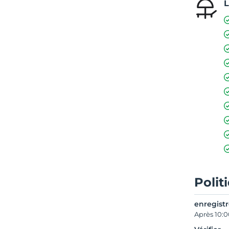
L
Polit
enregist
Après 10: