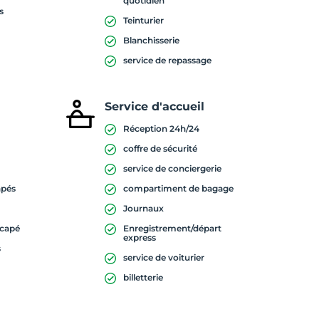
quotidien
s
Teinturier
Blanchisserie
service de repassage
Service d'accueil
Réception 24h/24
coffre de sécurité
service de conciergerie
apés
compartiment de bagage
e
Journaux
icapé
Enregistrement/départ
express
s
service de voiturier
billetterie