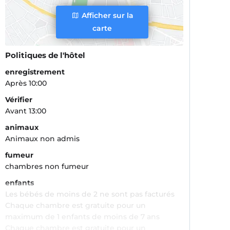
Afficher sur la
carte
Politiques de l'hôtel
enregistrement
Après 10:00
Vérifier
Avant 13:00
animaux
Animaux non admis
fumeur
chambres non fumeur
enfants
Les bébés de moins de 2 ne sont pas facturés
Chaque chambre est gratuite pour un
maximum de 1 enfants de moins de 7 ans
Chaque chambre est gratuite pour un