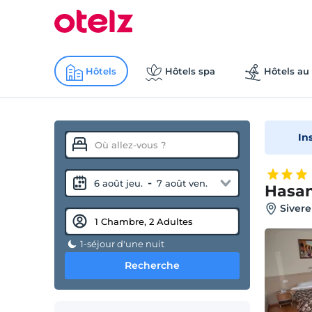
Hôtels
Hôtels spa
Hôtels au 
In
-
6 août jeu.
7 août ven.
Hasan
Sivere
1-séjour d'une nuit
Recherche