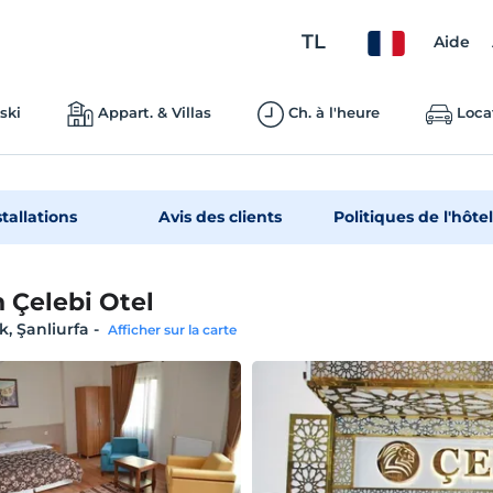
TL
Aide
ski
Appart. & Villas
Ch. à l'heure
Loca
stallations
Avis des clients
Politiques de l'hôtel
 Çelebi Otel
k, Şanliurfa
-
Afficher sur la carte