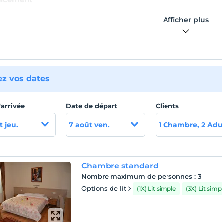
dans le quartier Siverek de Şanlıurfa, le Çelebi Hotel se trouve à
Afficher plus
du centre-ville de Şanlıurfa, à 2 km de la gare routière Hasan
 et à 950 mètres de Siverek. Il est à 105 km de l'aéroport de
rfa, qui est l'aéroport le plus proche.
ez vos dates
'arrivée
Date de départ
Clients
t jeu.
7 août ven.
1 Chambre, 2 Adu
Chambre standard
Nombre maximum de personnes
:
3
Options de lit
(1X) Lit simple
(3X) Lit simp