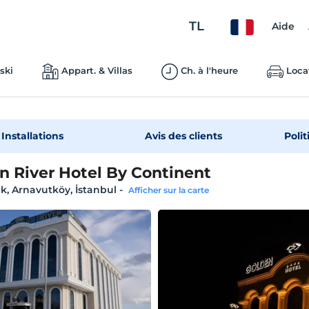
TL
Aide
ski
Appart. & Villas
Ch. à l'heure
Loca
Installations
Avis des clients
Polit
n River Hotel By Continent
k, Arnavutköy, İstanbul
-
Afficher sur la carte