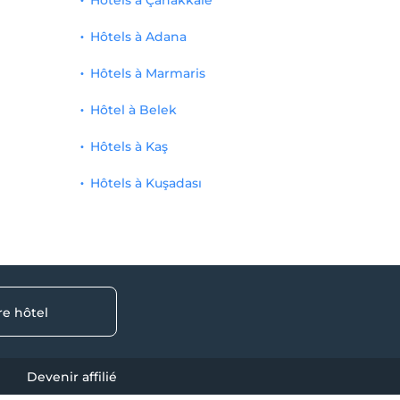
Hôtels à Çanakkale
Hôtels à Adana
Hôtels à Marmaris
Hôtel à Belek
Hôtels à Kaş
Hôtels à Kuşadası
re hôtel
Devenir affilié