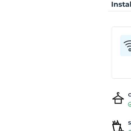
Insta
C
S