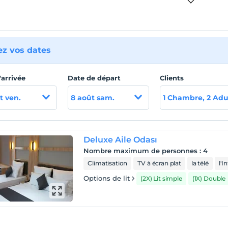
ez vos dates
'arrivée
Date de départ
Clients
t ven.
8 août sam.
1 Chambre, 2 Adu
Deluxe Aile Odası
Nombre maximum de personnes
:
4
Climatisation
TV à écran plat
la télé
l'I
Options de lit
(2X) Lit simple
(1X) Double