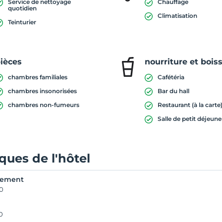
Service de nettoyage
Chauffage
quotidien
Climatisation
Teinturier
ièces
nourriture et bois
chambres familiales
Cafétéria
chambres insonorisées
Bar du hall
chambres non-fumeurs
Restaurant (à la carte
Salle de petit déjeune
iques de l'hôtel
rement
00
0