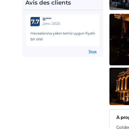
Avis des clients
B****
7.7
janv. 2025
Havaalanına yakın temiz uygun fiyatlı
bir otel
Tous
À pro
Golden