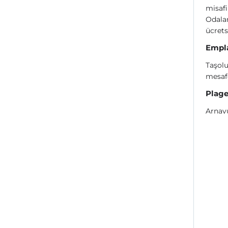
misafi
Odalard
ücret
Empl
Taşol
mesaf
Plag
Arnavu