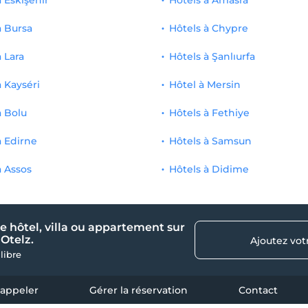
à Eskişehir
Hôtels à Amasra
à Bursa
Hôtels à Chypre
à Lara
Hôtels à Şanlıurfa
à Kayséri
Hôtel à Mersin
à Bolu
Hôtels à Fethiye
à Edirne
Hôtels à Samsun
à Assos
Hôtels à Didime
e hôtel, villa ou appartement sur
Otelz.
Ajoutez vot
 libre
 appeler
Gérer la réservation
Contact