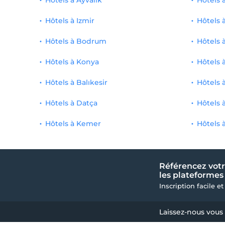
Hôtels à Ayvalık
Hôtels 
Hôtels à Izmir
Hôtels 
Hôtels à Bodrum
Hôtels 
Hôtels à Konya
Hôtels 
Hôtels à Balıkesir
Hôtels 
Hôtels à Datça
Hôtels 
Hôtels à Kemer
Hôtels 
Référencez votr
les plateformes 
Inscription facile et
Laissez-nous vous