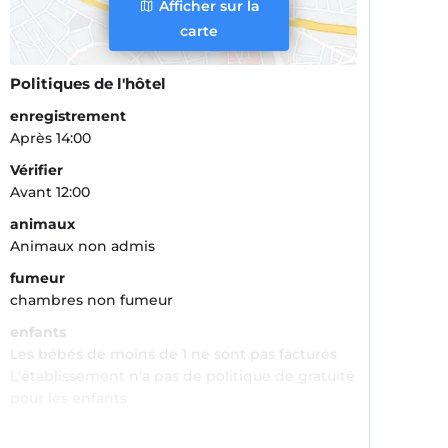
Afficher sur la
carte
Politiques de l'hôtel
enregistrement
Après 14:00
Vérifier
Avant 12:00
animaux
Animaux non admis
fumeur
chambres non fumeur
enfants
Les bébés de moins de 1 ne sont pas facturés
L'établissement n'a pas de politique de gratuité
pour les enfants