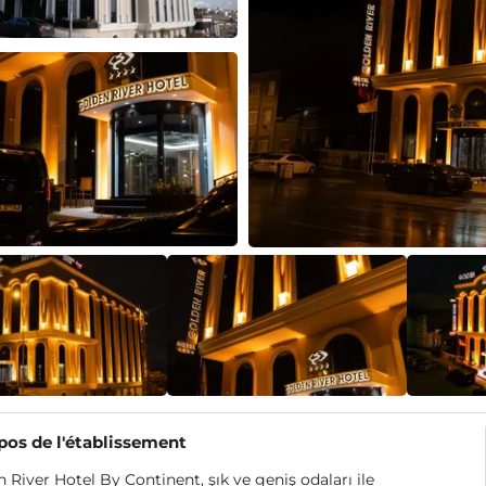
pos de l'établissement
 River Hotel By Continent, şık ve geniş odaları ile