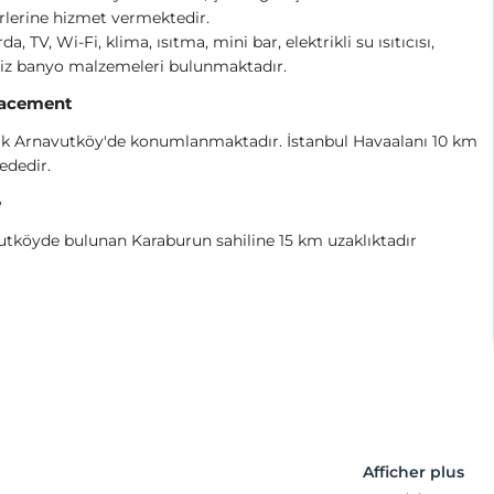
rlerine hizmet vermektedir.
a, TV, Wi-Fi, klima, ısıtma, mini bar, elektrikli su ısıtıcısı,
siz banyo malzemeleri bulunmaktadır.
acement
uk Arnavutköy'de konumlanmaktadır. İstanbul Havaalanı 10 km
ededir.
e
tköyde bulunan Karaburun sahiline 15 km uzaklıktadır
Afficher plus