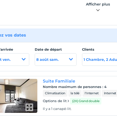
 Il est très facile de rejoindre les centres historiques,
Afficher plus
tiques et de congrès depuis notre hôtel situé en centre-ville.
ez vos dates
'arrivée
Date de départ
Clients
t ven.
8 août sam.
1 Chambre, 2 Adu
Suite Familiale
Nombre maximum de personnes
:
4
Climatisation
la télé
l'Internet
Internet 
Options de lit
(2X) Grand double
Il y a 1 canapé-lit.