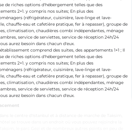
e de riches options d'hébergement telles que des
ements 2+1. y compris nos suites; En plus des
oménagers (réfrigérateur, cuisinière, lave-linge et lave-
lle, chauffe-eau et cafetière pratique, fer à repasser), groupe de
es, climatisation, chaudières combi indépendantes, ménage
ambres, service de serviettes, service de réception 24h/24
ous aurez besoin dans chacun d'eux.
établissement comprend des suites, des appartements 1+1 ; Il
e de riches options d'hébergement telles que des
ements 2+1. y compris nos suites; En plus des
oménagers (réfrigérateur, cuisinière, lave-linge et lave-
lle, chauffe-eau et cafetière pratique, fer à repasser), groupe de
es, climatisation, chaudières combi indépendantes, ménage
ambres, service de serviettes, service de réception 24h/24
ous aurez besoin dans chacun d'eux.
acement
dans le centre d'Istanbul et à distance de marche de Taksim,
hôtel se trouve dans un endroit où vous pouvez rejoindre la
Taksim, le parc Gezi et de nombreux autres points en peu de