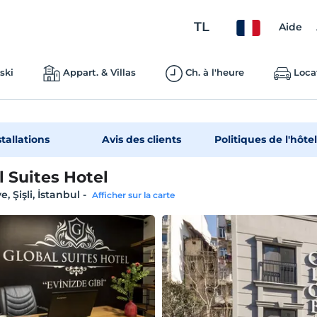
TL
Aide
ski
Appart. & Villas
Ch. à l'heure
Loca
stallations
Avis des clients
Politiques de l'hôtel
l Suites Hotel
e, Şişli, İstanbul
-
Afficher sur la carte