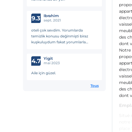
propos
appart
Ibrahim
9.3
électr
sept. 2021
vaisse
oteli çok sevdim. Yorumlarda
meubl
temizlik konusu değinmişti biraz
des ch
kuşkuluydum fakat yorumlarla
dont v
alakası yok. Temiz ve uygun bir otel.
Notre 
Geçici ve uzun süre kalınabilir.
propos
Yigit
4.7
appart
mai 2023
électr
Aile için güzel.
vaisse
meubl
Tous
des ch
dont v
Empl
Situé 
notre 
place 