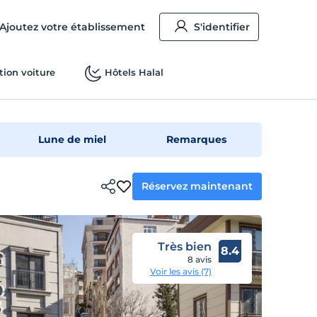
Ajoutez votre établissement
S'identifier
tion voiture
Hôtels Halal
Lune de miel
Remarques
Réservez maintenant
Très bien
8.4
8 avis
Voir les avis (7)