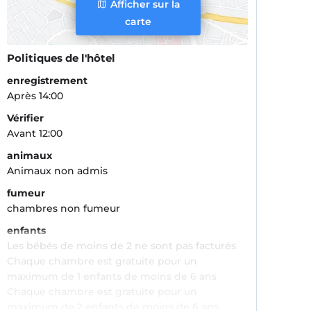
Afficher sur la
carte
Politiques de l'hôtel
enregistrement
Après 14:00
Vérifier
Avant 12:00
animaux
Animaux non admis
fumeur
chambres non fumeur
enfants
Les bébés de moins de 2 ne sont pas facturés
Chaque chambre est gratuite pour un
maximum de 1 enfants de moins de 6 ans
Chaque chambre est gratuite pour un
maximum de 2 enfants de moins de 6 ans