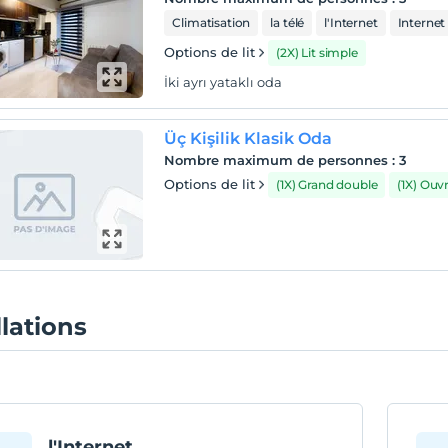
Climatisation
la télé
l'Internet
Internet 
Options de lit
(2X) Lit simple
İki ayrı yataklı oda
Üç Kişilik Klasik Oda
Nombre maximum de personnes
:
3
Options de lit
(1X) Grand double
(1X) Ou
llations
l'Internet