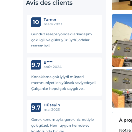
Avis des clients
Tamer
10
mars 2023
Gündüz resepsiyondaki arkadaşım
çok ilgili ve güler yüzlüydü,odalar
tertemizdi.
B****
9.7
août 2024
Konaklama çok iyiydi müşteri
memnuniyeti en yüksek seviyedeydi.
Çalışanlar hepsi çok saygılı ve
müşterilerine önem verenlerdi.
Hüseyin
9.7
mai 2023
Gerek konumuyla, gerek hizmetiyle
À pro
çok güzel. Hem uygun hemde ev
Notre 
konforunda bir yer.