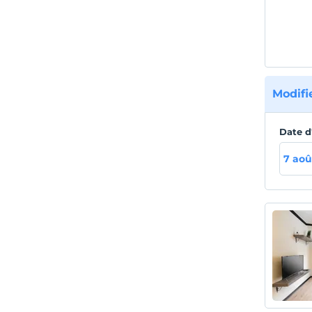
temps.
touris
Modifi
Date d
7 aoû