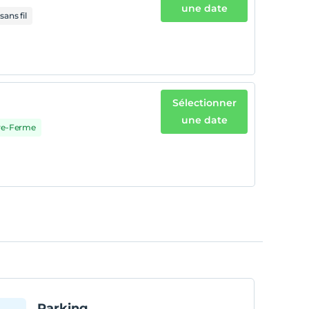
une date
sans fil
Sélectionner
une date
vre-Ferme
Parking