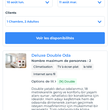
10 août lun.
11 août mar.
görebilirsiniz.
Plage
Clients
Sahil 7 km. uzaklıktadır.
1 Chambre, 2 Adultes
Voir les disponibilités
Afficher sur la
carte
Deluxe Double Oda
Politiques de l'hôtel
Nombre maximum de personnes
:
2
enregistrement
Climatisation
TV à écran plat
la télé
Après 14:00
Internet sans fil
Vérifier
Options de lit
(1X) Double
Avant 11:00
Double yataklı delux odalarımız, 18
animaux
metrekarelik geniş ve konforlu bir yaşam
alanı sunar , rahatlatıcı bir konaklama için
Animaux non admis
idealdir. Hem adayı keşfetmek hem de
odasında dinlenerek zaman geçirmek
fumeur
isteyen misafirlerimiz için mükemmel bir
seçenektir. Tüm odalarımızda klima,