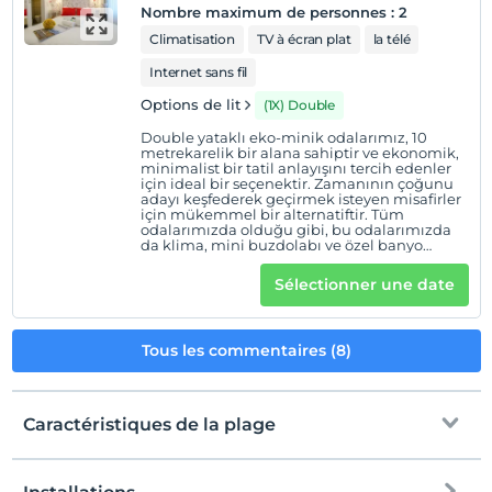
Nombre maximum de personnes
:
2
Climatisation
TV à écran plat
la télé
Internet sans fil
Options de lit
(1X) Double
Double yataklı eko-minik odalarımız, 10
metrekarelik bir alana sahiptir ve ekonomik,
minimalist bir tatil anlayışını tercih edenler
için ideal bir seçenektir. Zamanının çoğunu
adayı keşfederek geçirmek isteyen misafirler
için mükemmel bir alternatiftir. Tüm
odalarımızda olduğu gibi, bu odalarımızda
da klima, mini buzdolabı ve özel banyo
bulunmaktadır.
Sélectionner une date
Tous les commentaires (8)
Caractéristiques de la plage