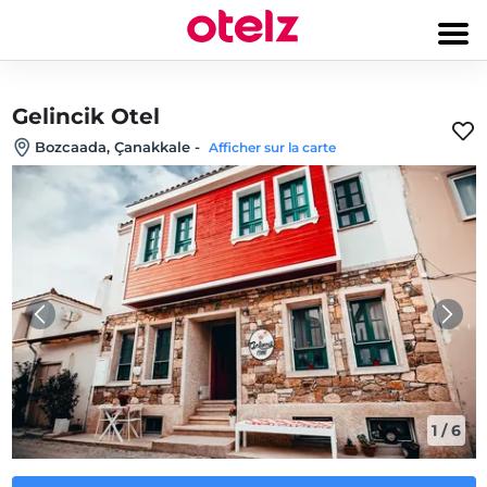
Gelincik Otel
Bozcaada, Çanakkale
-
Afficher sur la carte
1
/
6