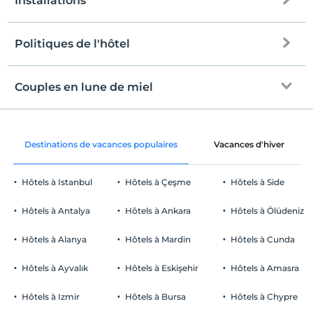
Installations
à la plage
7 km de distance
plage publique
Politiques de l'hôtel
l'Internet
plage de sable
enregistrement
Libérer wifi
Après 14:00
Couples en lune de miel
mer peu profonde sur le rivage
Espaces communs et toutes les
Vérifier
chambres
Avant 11:00
Chaise longue et parasol
Vin dans la chambre
animaux
Destinations de vacances populaires
Vacances d'hiver
Animaux non admis
fumeur
Hôtels à Istanbul
Hôtels à Çeşme
Hôtels à Side
chambres non fumeur
Parking
enfants
Hôtels à Antalya
Hôtels à Ankara
Hôtels à Ölüdeniz
Les enfants de moins de 15 ans ne sont pas autorisés à séjourner
Libérer Parking public
dans cet établissement.
Hôtels à Alanya
Hôtels à Mardin
Hôtels à Cunda
Parking (à l'extérieur de l'établissement)
Hôtels à Ayvalık
Hôtels à Eskişehir
Hôtels à Amasra
Cliquez pour voir les remarques spéciales.
Hôtels à Izmir
Hôtels à Bursa
Hôtels à Chypre