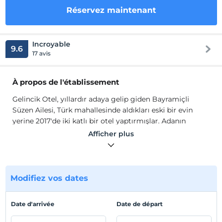
Réservez maintenant
Incroyable
9.6
17 avis
À propos de l'établissement
Gelincik Otel, yıllardır adaya gelip giden Bayramiçli
Süzen Ailesi, Türk mahallesinde aldıkları eski bir evin
yerine 2017'de iki katlı bir otel yaptırmışlar. Adanın
sembollerinden biri haline gelen gelincik, otellerine isim
Afficher plus
olmuş.
Gelincik Otel'de odaların çoğu çift kişilik, sadece 1 tanesi
3 kişilik hazırlanmıştır.
Modifiez vos dates
Emplacement
Ada merkezinde bulunan otelimizden tüm restoran ve
Date d'arrivée
Date de départ
kafelere yürüyerek gidebilir, Bozcaada’nın eşsiz
sokaklarını gezebilir, tarih kokan evlerini yakından