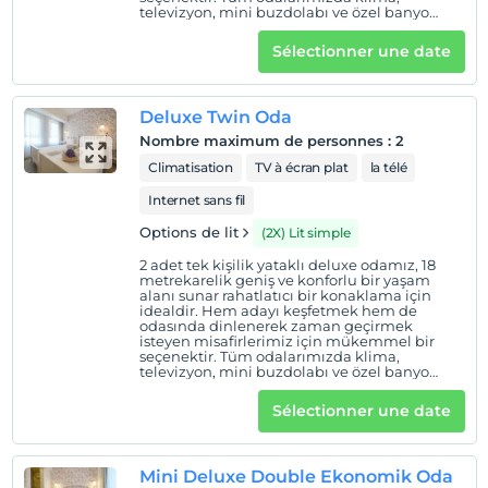
chambres non fumeur
televizyon, mini buzdolabı ve özel banyo
bulunmaktadır.
Heures d'enregistrement
Sélectionner une date
enfants
Les enfants de moins de 15 ans ne sont pas autorisés à
Deluxe Twin Oda
séjourner dans cet établissement.
Nombre maximum de personnes
:
2
Climatisation
TV à écran plat
la télé
Internet sans fil
Options de lit
(2X) Lit simple
2 adet tek kişilik yataklı deluxe odamız, 18
metrekarelik geniş ve konforlu bir yaşam
alanı sunar rahatlatıcı bir konaklama için
idealdir. Hem adayı keşfetmek hem de
odasında dinlenerek zaman geçirmek
isteyen misafirlerimiz için mükemmel bir
seçenektir. Tüm odalarımızda klima,
televizyon, mini buzdolabı ve özel banyo
bulunmaktadır.
Sélectionner une date
Mini Deluxe Double Ekonomik Oda