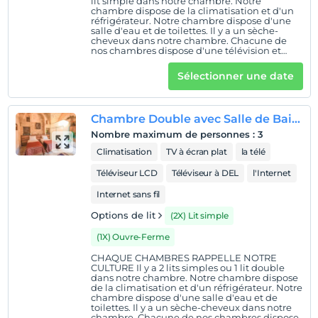
lit simple dans notre chambre. Notre
chambre dispose de la climatisation et d'un
enfants
réfrigérateur. Notre chambre dispose d'une
Les bébés de moins de 2 ne sont pas facturés
salle d'eau et de toilettes. Il y a un sèche-
cheveux dans notre chambre. Chacune de
1 enfant(s) jusqu'à l'âge de 11 ans par chambre n'est/ne
nos chambres dispose d'une télévision et
d'une bouilloire.
sont pas facturé(s)
Sélectionner une date
Chambre Double avec Salle de Bains(103)
Nombre maximum de personnes
:
3
Climatisation
TV à écran plat
la télé
Téléviseur LCD
Téléviseur à DEL
l'Internet
Internet sans fil
Options de lit
(2X) Lit simple
(1X) Ouvre-Ferme
CHAQUE CHAMBRES RAPPELLE NOTRE
CULTURE Il y a 2 lits simples ou 1 lit double
dans notre chambre. Notre chambre dispose
de la climatisation et d'un réfrigérateur. Notre
chambre dispose d'une salle d'eau et de
toilettes. Il y a un sèche-cheveux dans notre
chambre. Chacune de nos chambres dispose