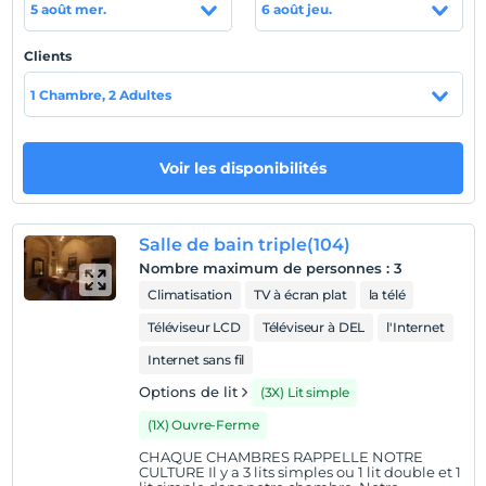
5 août mer.
6 août jeu.
Le Gazel Boutique Hotel se trouve juste en face de
Balikligol. Un parking est disponible dans notre hôtel.
Clients
1 Chambre, 2 Adultes
Afficher sur la
carte
Voir les disponibilités
Politiques de l'hôtel
enregistrement
Salle de bain triple(104)
Après 13:00
Nombre maximum de personnes
:
3
Climatisation
TV à écran plat
la télé
Vérifier
Avant 12:00
Téléviseur LCD
Téléviseur à DEL
l'Internet
animaux
Internet sans fil
Animaux non admis
Options de lit
(3X) Lit simple
fumeur
(1X) Ouvre-Ferme
chambres non fumeur
CHAQUE CHAMBRES RAPPELLE NOTRE
CULTURE Il y a 3 lits simples ou 1 lit double et 1
Heures d'enregistrement