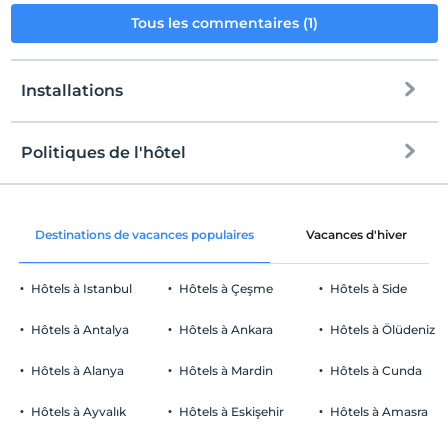
Tous les commentaires (1)
Installations
Politiques de l'hôtel
l'Internet
enregistrement
Libérer wifi
Après 13:00
Destinations de vacances populaires
Vacances d'hiver
Espaces communs et toutes les
Vérifier
chambres
Avant 12:00
Hôtels à Istanbul
Hôtels à Çeşme
Hôtels à Side
animaux
Animaux non admis
Hôtels à Antalya
Hôtels à Ankara
Hôtels à Ölüdeniz
fumeur
chambres non fumeur
Hôtels à Alanya
Hôtels à Mardin
Hôtels à Cunda
Parking
enfants
Les bébés de moins de 2 ne sont pas facturés
Libérer Parking privé
Hôtels à Ayvalık
Hôtels à Eskişehir
Hôtels à Amasra
1 enfant(s) jusqu'à l'âge de 11 ans par chambre n'est/ne sont pas
Stationnement (sur place)
facturé(s)