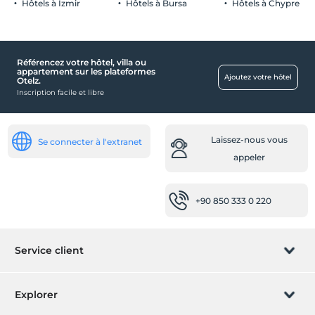
Hôtels à Izmir
Hôtels à Bursa
Hôtels à Chypre
Référencez votre hôtel, villa ou
Service d'accueil
appartement sur les plateformes
Ajoutez votre hôtel
Otelz.
Réception 24h/24
Inscription facile et libre
pièces
chambres familiales
Laissez-nous vous
Se connecter à l'extranet
Chambres anti-allergiques
appeler
Santé
Possibilité de chambre antibactérienne
+90 850 333 0 220
Accès facile à l'hôpital (15 minutes)
Autre
Service client
Chauffage
Climatisation
Gérer la réservation
Explorer
Points forts