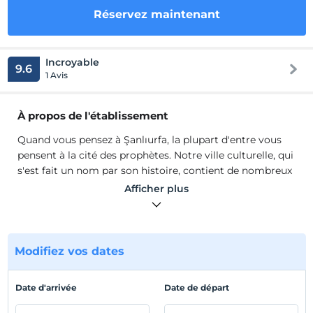
Réservez maintenant
Incroyable
9.6
1 Avis
À propos de l'établissement
Quand vous pensez à Şanlıurfa, la plupart d'entre vous
pensent à la cité des prophètes. Notre ville culturelle, qui
s'est fait un nom par son histoire, contient de nombreux
artefacts historiques. L'un de ces monuments
Afficher plus
historiques est le Gazel Boutique Hotel, qui est sous la
protection du Conseil des monuments.
Le Gazel Boutique Hotel, qui a une histoire de près de
500 ans, vous permet de respirer l'air historique. Nous
Modifiez vos dates
serons heureux de vous accueillir dans notre hôtel
culturel et authentique.
Date d'arrivée
Date de départ
Emplacement