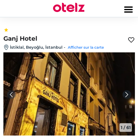
Ganj Hotel
İstiklal, Beyoğlu, İstanbul
-
Afficher sur la carte
1
/
61