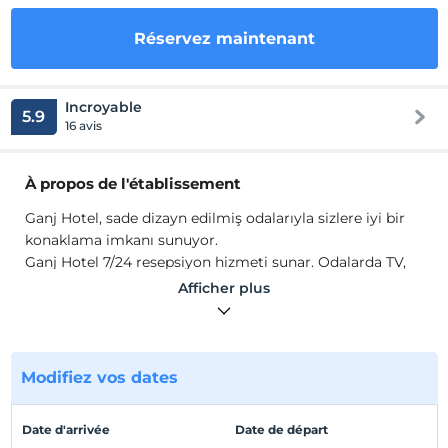
Réservez maintenant
Incroyable
5.9
16 avis
À propos de l'établissement
Ganj Hotel, sade dizayn edilmiş odalarıyla sizlere iyi bir
konaklama imkanı sunuyor.
Ganj Hotel 7/24 resepsiyon hizmeti sunar. Odalarda TV,
Wi-Fi, havlu, saç kurutma makinesi, mevcuttur.
Afficher plus
Emplacement
Tesis, Taksim Meydanı'na 2 dk. yürüme mesafesindedir.
Modifiez vos dates
Afficher sur la
Date d'arrivée
Date de départ