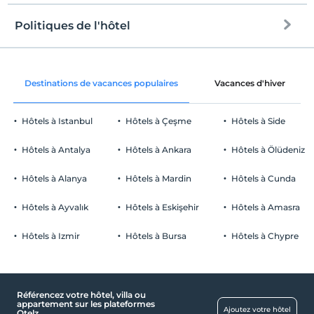
Politiques de l'hôtel
l'Internet
enregistrement
Libérer wifi
Après 14:00
Destinations de vacances populaires
Vacances d'hiver
Espaces communs et toutes les
Vérifier
chambres
Avant 12:00
Hôtels à Istanbul
Hôtels à Çeşme
Hôtels à Side
animaux
Animaux non admis
Hôtels à Antalya
Hôtels à Ankara
Hôtels à Ölüdeniz
fumeur
Les lieux publics
chambres non fumeur
Hôtels à Alanya
Hôtels à Mardin
Hôtels à Cunda
enfants
Lobby
Les bébés de moins de 2 ne sont pas facturés
Hôtels à Ayvalık
Hôtels à Eskişehir
Hôtels à Amasra
pièces
1 enfant(s) jusqu'à l'âge de 9 ans par chambre n'est/ne sont pas
facturé(s)
Hôtels à Izmir
Hôtels à Bursa
Hôtels à Chypre
chambres familiales
Service d'accueil
Réception 24h/24
Référencez votre hôtel, villa ou
appartement sur les plateformes
Services de nettoyage
Ajoutez votre hôtel
Otelz.