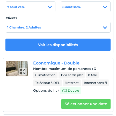
carte
7 août ven.
8 août sam.
Politiques de l'hôtel
Clients
enregistrement
1 Chambre, 2 Adultes
Après 14:00
Vérifier
Avant 12:00
Voir les disponibilités
animaux
Animaux non admis
Économique - Double
fumeur
Nombre maximum de personnes
:
3
chambres non fumeur
Climatisation
TV à écran plat
la télé
enfants
Téléviseur à DEL
l'Internet
Internet sans fil
Les bébés de moins de 2 ne sont pas facturés
1 enfant(s) jusqu'à l'âge de 9 ans par chambre n'est/ne
Options de lit
(1X) Double
sont pas facturé(s)
Sélectionner une date