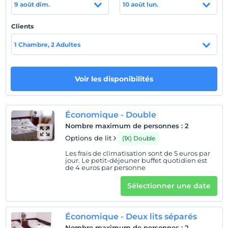
9 août dim.
10 août lun.
Emplacement
Clients
Scala Nuova alışveriş merkezi, Kuşadası Kalesi, Yılancı
Burnu, Kuşadası Marina gibi şehrin görülesi noktaları
1 Chambre, 2 Adultes
misafirlere maksimum 30 dakika yürüme mesafesinde
yer alıyor.
Voir les disponibilités
Plage
Kuşadası Plajı, Kadınlar Denizi plajı gibi deniz tutkunu
misafirlerin hoşuna gidecek alternatifler 15 dakika ila 30
Économique - Double
dakika arası yürüme mesafesinde konumlanıyor.
Nombre maximum de personnes
:
2
Options de lit
(1X) Double
Les frais de climatisation sont de 5 euros par
Afficher sur la
jour. Le petit-déjeuner buffet quotidien est
de 4 euros par personne
carte
Sélectionner une date
Politiques de l'hôtel
enregistrement
Économique - Deux lits séparés
Après 14:00
Nombre maximum de personnes
:
2