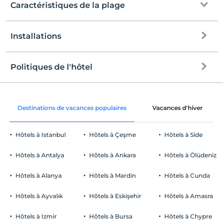
Caractéristiques de la plage
Installations
à la plage
700 mètres de distance
plage publique
Politiques de l'hôtel
l'Internet
plage de sable
enregistrement
Libérer wifi
Après 14:00
Drapeau bleu
Destinations de vacances populaires
Vacances d'hiver
Espaces communs et certaines chambres
Vérifier
Avant 12:00
mer peu profonde sur le rivage
Hôtels à Istanbul
Hôtels à Çeşme
Hôtels à Side
animaux
Animaux non admis
Hôtels à Antalya
Hôtels à Ankara
Hôtels à Ölüdeniz
fumeur
chambres non fumeur
Hôtels à Alanya
Hôtels à Mardin
Hôtels à Cunda
Parking
enfants
Les bébés de moins de 2 ne sont pas facturés
Libérer Parking public
Hôtels à Ayvalık
Hôtels à Eskişehir
Hôtels à Amasra
1 enfant(s) jusqu'à l'âge de 6 ans par chambre n'est/ne sont pas
Parking (à l'extérieur de l'établissement)
facturé(s)
Hôtels à Izmir
Hôtels à Bursa
Hôtels à Chypre