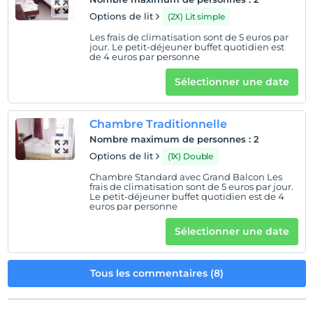
Options de lit
(2X) Lit simple
Vérifier
Avant 12:00
Les frais de climatisation sont de 5 euros par
jour. Le petit-déjeuner buffet quotidien est
animaux
de 4 euros par personne
Animaux non admis
Sélectionner une date
fumeur
chambres non fumeur
Chambre Traditionnelle
enfants
Nombre maximum de personnes
:
2
Les bébés de moins de 2 ne sont pas facturés
Options de lit
(1X) Double
1 enfant(s) jusqu'à l'âge de 6 ans par chambre n'est/ne
Chambre Standard avec Grand Balcon Les
sont pas facturé(s)
frais de climatisation sont de 5 euros par jour.
Le petit-déjeuner buffet quotidien est de 4
euros par personne
Sélectionner une date
Tous les commentaires (8)