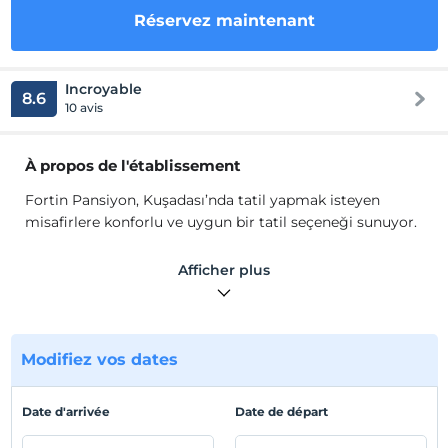
Réservez maintenant
Incroyable
8.6
10 avis
À propos de l'établissement
Fortin Pansiyon, Kuşadası’nda tatil yapmak isteyen
misafirlere konforlu ve uygun bir tatil seçeneği sunuyor.
Otelde misafirlerin faydalanabileceği çocuk bölümlü açık
Afficher plus
havuz ve şezlong ve şemsiyelerin sunulduğu
güneşlenme terası sıcak yaz günlerini gün ışığından
faydalanarak geçirmek isteyen misafirler için idealdir.
Modifiez vos dates
Her odasında balkon erişimi bulunmaktadır.
Kişi başı
günlük açık büfe kahvaltı 4 Euro olup,
klima ücreti
günlük 5 Euro'dur.
Date d'arrivée
Date de départ