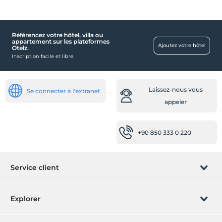
Référencez votre hôtel, villa ou
Piscine
appartement sur les plateformes
Ajoutez votre hôtel
Otelz.
piscine extérieure
Inscription facile et libre
pièces
chambres non-fumeurs
Laissez-nous vous
Se connecter à l'extranet
Services de nettoyage
appeler
Service de nettoyage quotidien
+90 850 333 0 220
Points forts
Centre ville
Transport
Service client
Navette aéroport (payante)
Gérer la réservation
Service de transfert (payant)
Explorer
Santé
Laissez-nous vous appeler