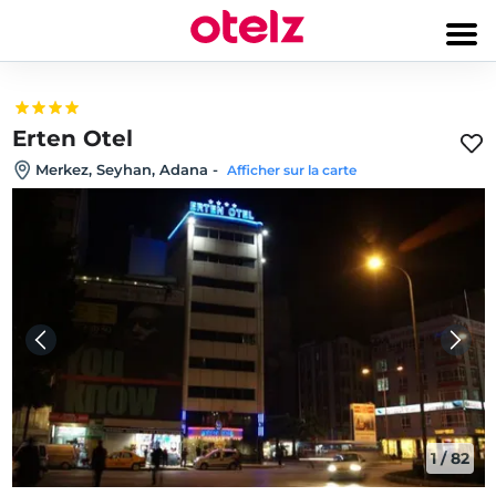
Erten Otel
Merkez, Seyhan, Adana
-
Afficher sur la carte
1
/
82