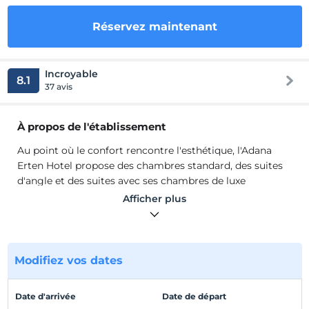
Réservez maintenant
Incroyable
8.1
37 avis
À propos de l'établissement
Au point où le confort rencontre l'esthétique, l'Adana
Erten Hotel propose des chambres standard, des suites
d'angle et des suites avec ses chambres de luxe
parfaitement conçues.
Afficher plus
Au point où le confort rencontre l'esthétique, l'Adana
Erten Hotel propose des chambres standard, des suites
d'angle et des suites avec ses chambres de luxe
parfaitement conçues. Dans nos chambres, TV LCD 70
Modifiez vos dates
pouces, système de télévision interactif, la possibilité de
regarder des films avec le plaisir du cinéma quand vous
Date d'arrivée
Date de départ
le souhaitez, port de données et connexion Internet sans