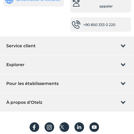
appeler
+90 850 333 0 220
Service client
Gérer la réservation
Explorer
Laissez-nous vous appeler
Carte cadeau
Pour les établissements
Devenir affilié
Qu'est-ce que ZMoney ?
Inscrivez votre hôtel
À propos d'Otelz
Contact
Connexion des membres
Inscrivez votre Villa / Appartement
À propos de nous
Foire aux questions
Créer un compte