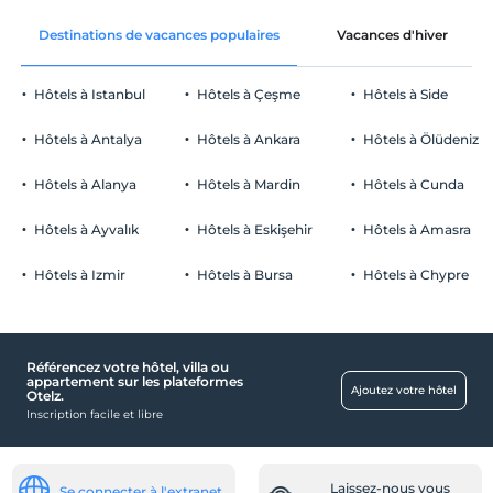
Libérer wifi
Après 14:00
Destinations de vacances populaires
Vacances d'hiver
Espaces communs et toutes les
Vérifier
chambres
Avant 12:00
Hôtels à Istanbul
Hôtels à Çeşme
Hôtels à Side
animaux
Animaux acceptés
Hôtels à Antalya
Hôtels à Ankara
Hôtels à Ölüdeniz
fumeur
Des zones fumeurs sont disponibles
Hôtels à Alanya
Hôtels à Mardin
Hôtels à Cunda
Parking
enfants
Les bébés de moins de 2 ne sont pas facturés
Payé Parking privé
Hôtels à Ayvalık
Hôtels à Eskişehir
Hôtels à Amasra
1 enfant(s) jusqu'à l'âge de 5 ans par chambre n'est/ne sont pas
Parking (à l'extérieur de l'établissement)
facturé(s)
Hôtels à Izmir
Hôtels à Bursa
Hôtels à Chypre
Référencez votre hôtel, villa ou
pièces
appartement sur les plateformes
Ajoutez votre hôtel
Otelz.
Chambres anti-allergiques
Inscription facile et libre
Services de nettoyage
Service de nettoyage hebdomadaire
Laissez-nous vous
Se connecter à l'extranet