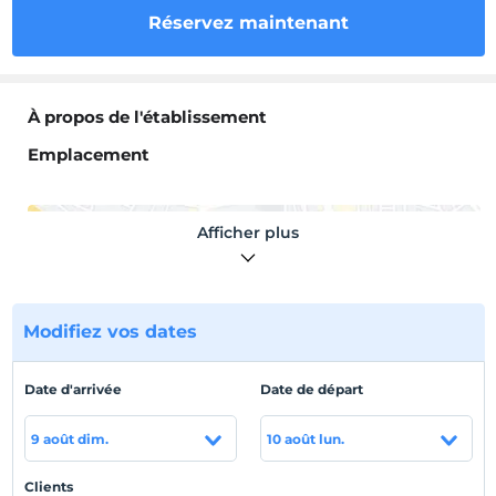
Réservez maintenant
À propos de l'établissement
Emplacement
Afficher plus
Afficher sur la
carte
Modifiez vos dates
Politiques de l'hôtel
Date d'arrivée
Date de départ
enregistrement
Après 14:00
9 août dim.
10 août lun.
Vérifier
Avant 12:00
Clients