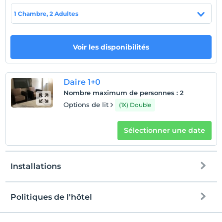
animaux
1 Chambre, 2 Adultes
Animaux acceptés
fumeur
Des zones fumeurs sont disponibles
Voir les disponibilités
Heures d'enregistrement
enfants
Daire 1+0
Les bébés de moins de 2 ne sont pas facturés
Nombre maximum de personnes
:
2
1 enfant(s) jusqu'à l'âge de 5 ans par chambre n'est/ne
Options de lit
(1X) Double
sont pas facturé(s)
Sélectionner une date
Installations
Politiques de l'hôtel
l'Internet
enregistrement