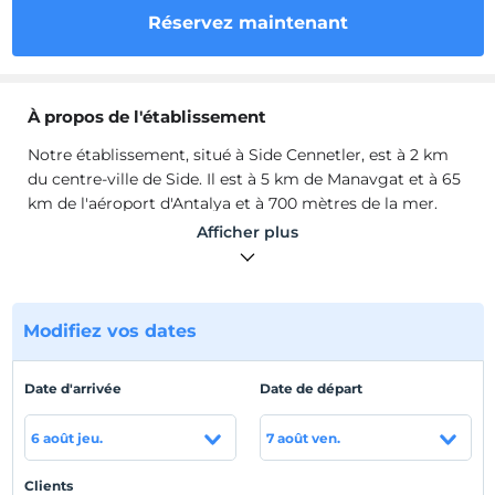
Réservez maintenant
À propos de l'établissement
Notre établissement, situé à Side Cennetler, est à 2 km
du centre-ville de Side. Il est à 5 km de Manavgat et à 65
km de l'aéroport d'Antalya et à 700 mètres de la mer.
Nous sommes honorés de vous accueillir pour passer
Afficher plus
des vacances paisibles en famille.
Notre établissement, situé à Side Cennetler, est à 2 km
du centre-ville de Side. Il est à 5 km de Manavgat et à 65
km de l'aéroport d'Antalya et à 700 mètres de la mer.
Modifiez vos dates
Nous sommes honorés de vous accueillir pour passer
des vacances paisibles en famille.
Date d'arrivée
Date de départ
Emplacement
6 août jeu.
7 août ven.
Il est situé à 2 km du centre-ville de Side et à 65 km de
l'aéroport d'Antalya.
Clients