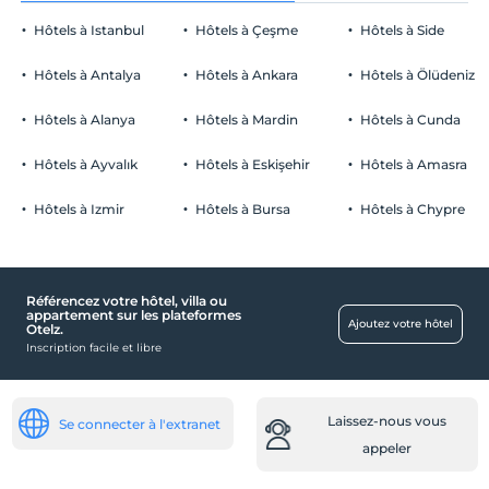
Avant 12:00
Hôtels à Istanbul
Hôtels à Çeşme
Hôtels à Side
animaux
Animaux non admis
Hôtels à Antalya
Hôtels à Ankara
Hôtels à Ölüdeniz
fumeur
chambres non fumeur
Hôtels à Alanya
Hôtels à Mardin
Hôtels à Cunda
Parking
enfants
Les bébés de moins de 2 ne sont pas facturés
Libérer Parking privé
Hôtels à Ayvalık
Hôtels à Eskişehir
Hôtels à Amasra
1 enfant(s) jusqu'à l'âge de 12 ans par chambre n'est/ne sont pas
Stationnement (sur place)
facturé(s)
Hôtels à Izmir
Hôtels à Bursa
Hôtels à Chypre
Référencez votre hôtel, villa ou
Piscine
appartement sur les plateformes
Ajoutez votre hôtel
Otelz.
piscine extérieure
Inscription facile et libre
nourriture et boissons
restaurant en plein air
Laissez-nous vous
Se connecter à l'extranet
Service d'accueil
appeler
Réception 24h/24