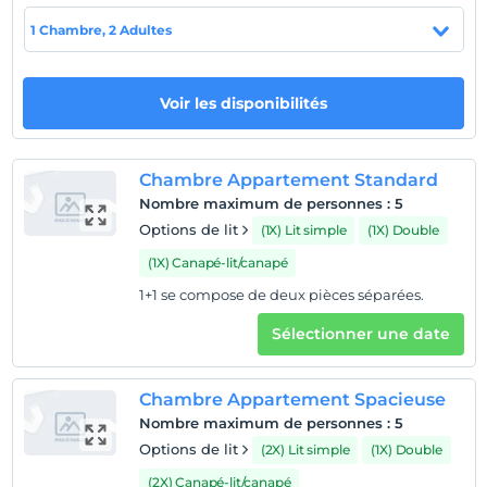
Plage
1 Chambre, 2 Adultes
Côté plage de sable 700 Mt. est à distance.
Voir les disponibilités
Afficher sur la
carte
Chambre Appartement Standard
Nombre maximum de personnes
:
5
Politiques de l'hôtel
Options de lit
(1X) Lit simple
(1X) Double
enregistrement
(1X) Canapé-lit/canapé
Après 14:00
1+1 se compose de deux pièces séparées.
Vérifier
Avant 12:00
Sélectionner une date
animaux
Animaux non admis
Chambre Appartement Spacieuse
Nombre maximum de personnes
:
5
fumeur
chambres non fumeur
Options de lit
(2X) Lit simple
(1X) Double
(2X) Canapé-lit/canapé
enfants