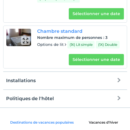
Les bébés de moins de 2 ne sont pas facturés
1 enfant(s) jusqu'à l'âge de 12 ans par chambre n'est/ne
Sélectionner une date
sont pas facturé(s)
Chambre standard
Nombre maximum de personnes
:
3
Options de lit
(1X) Lit simple
(1X) Double
Sélectionner une date
Installations
Politiques de l'hôtel
l'Internet
enregistrement
Libérer wifi
Après 14:00
Destinations de vacances populaires
Vacances d'hiver
Espaces communs et toutes les
Vérifier
chambres