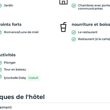
Jardin
Chambres avec porte
communicantes
oints forts
nourriture et bois
Romance/Lune de miel
Le restaurant
Restaurant (à la carte
ctivités
Plonger
Tour en bateau
Şnorkelle Dalış
Gratuit
iques de l'hôtel
rement