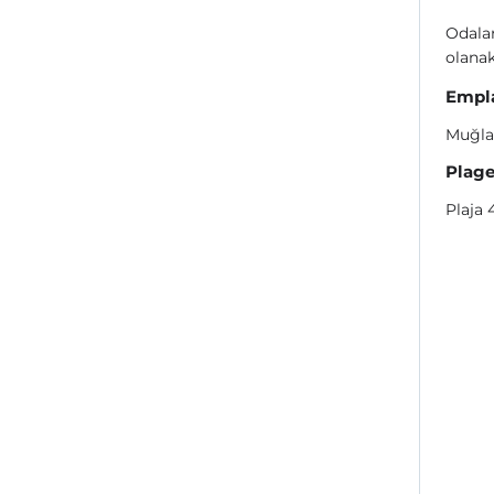
Odalar
olanak
Empl
Muğla
Plag
Plaja 