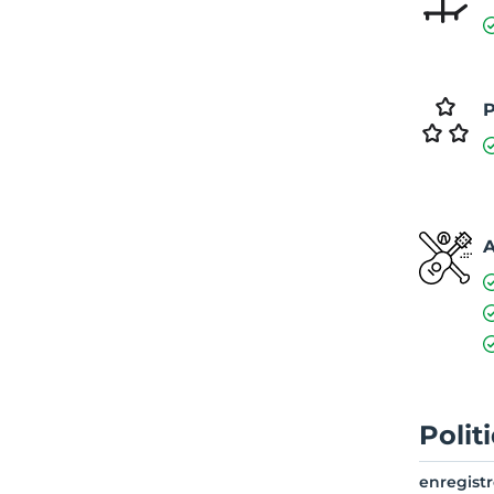
P
A
Polit
enregist