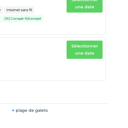
une date
D
Internet sans fil
(1X) Canapé-lit/canapé
Sélectionner
une date
plage de galets