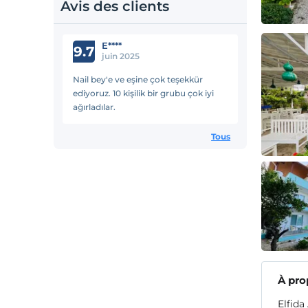
Avis des clients
E****
9.7
juin 2025
Nail bey'e ve eşine çok teşekkür
ediyoruz. 10 kişilik bir grubu çok iyi
ağırladılar.
Tous
À pro
Elfida