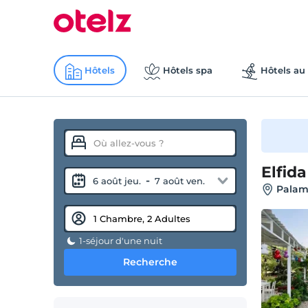
Hôtels
Hôtels spa
Hôtels au 
Elfid
-
6 août jeu.
7 août ven.
Palam
1-séjour d'une nuit
Recherche