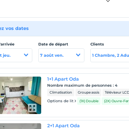
ez vos dates
'arrivée
Date de départ
Clients
t jeu.
7 août ven.
1 Chambre, 2 Adu
1+1 Apart Oda
Nombre maximum de personnes
:
4
Climatisation
Groupe assis
Téléviseur LC
Options de lit
(1X) Double
(2X) Ouvre-Fe
2+1 Apart Oda