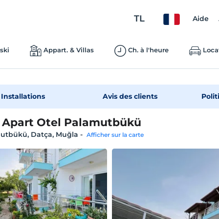
TL
Aide
ski
Appart. & Villas
Ch. à l'heure
Loca
Installations
Avis des clients
Polit
a Apart Otel Palamutbükü
utbükü, Datça, Muğla
-
Afficher sur la carte