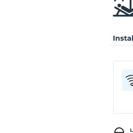
Insta
L