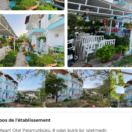
pos de l'établissement
 Apart Otel Palamutbükü, 8 odalı butik bir işletmedir.