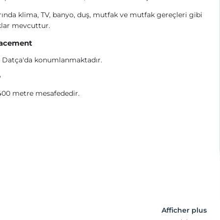
ında klima, TV, banyo, duş, mutfak ve mutfak gereçleri gibi
lar mevcuttur.
acement
 Datça'da konumlanmaktadır.
e
400 metre mesafededir.
Afficher plus