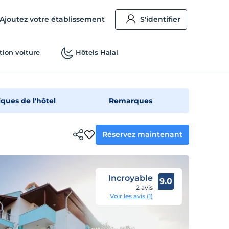
Ajoutez votre établissement
S'identifier
tion voiture
Hôtels Halal
iques de l'hôtel
Remarques
Réservez maintenant
Incroyable
9.0
2 avis
Voir les avis (1)