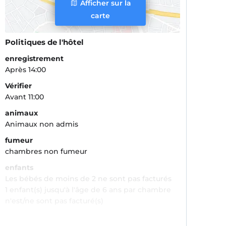
Afficher sur la
carte
Politiques de l'hôtel
enregistrement
Après 14:00
Vérifier
Avant 11:00
animaux
Animaux non admis
fumeur
chambres non fumeur
enfants
Les bébés de moins de 2 ne sont pas facturés
1 enfant(s) jusqu'à l'âge de 6 ans par chambre
n'est/ne sont pas facturé(s)