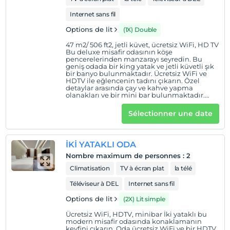
Internet sans fil
Options de lit
(1X) Double
47 m2/ 506 ft2, jetli küvet, ücretsiz WiFi, HD TV
Bu deluxe misafir odasının köşe
pencerelerinden manzarayı seyredin. Bu
geniş odada bir king yatak ve jetli küvetli şık
bir banyo bulunmaktadır. Ücretsiz WiFi ve
HDTV ile eğlencenin tadını çıkarın. Özel
detaylar arasında çay ve kahve yapma
olanakları ve bir mini bar bulunmaktadır.
Tekerlekli yatak sayesinde 3 misafir
konaklayabilir.
Sélectionner une date
İKİ YATAKLI ODA
Nombre maximum de personnes
:
2
Climatisation
TV à écran plat
la télé
Téléviseur à DEL
Internet sans fil
Options de lit
(2X) Lit simple
Ücretsiz WiFi, HDTV, minibar İki yataklı bu
modern misafir odasında konaklamanın
keyfini çıkarın. Oda ücretsiz WiFi ve bir HDTV