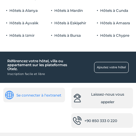
fumeur
chambres non fumeur
Hôtels à Alanya
Hôtels à Mardin
Hôtels à Cunda
Parking
enfants
Les bébés de moins de 2 ne sont pas facturés
Libérer Parking privé
Hôtels à Ayvalık
Hôtels à Eskişehir
Hôtels à Amasra
1 enfant(s) jusqu'à l'âge de 6 ans par chambre n'est/ne sont pas
Stationnement (sur place)
facturé(s)
Hôtels à Izmir
Hôtels à Bursa
Hôtels à Chypre
Référencez votre hôtel, villa ou
Piscine
appartement sur les plateformes
Ajoutez votre hôtel
Otelz.
Piscine intérieure
Inscription facile et libre
Transport
Navette aéroport (payante)
Laissez-nous vous
Se connecter à l'extranet
Désactivée
appeler
Chambre handicapée
+90 850 333 0 220
Santé
Accès facile à l'hôpital (15 minutes)