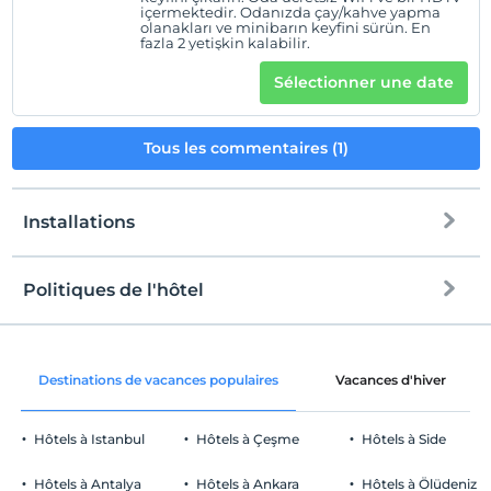
içermektedir. Odanızda çay/kahve yapma
olanakları ve minibarın keyfini sürün. En
fazla 2 yetişkin kalabilir.
Sélectionner une date
Tous les commentaires (1)
Installations
Politiques de l'hôtel
l'Internet
enregistrement
Libérer wifi
Après 14:00
Destinations de vacances populaires
Vacances d'hiver
Espaces communs et toutes les
Vérifier
chambres
Avant 12:00
Hôtels à Istanbul
Hôtels à Çeşme
Hôtels à Side
animaux
Animaux acceptés
Hôtels à Antalya
Hôtels à Ankara
Hôtels à Ölüdeniz