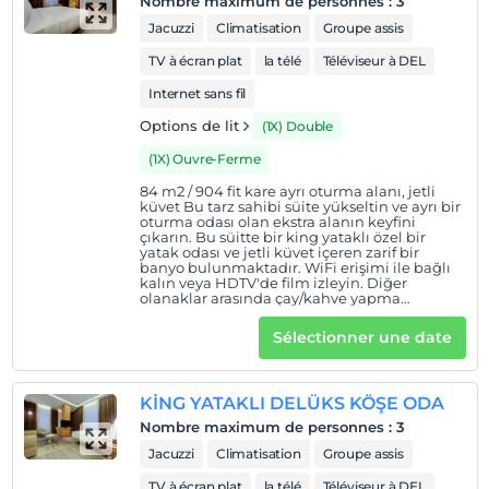
Nombre maximum de personnes
:
3
Jacuzzi
Climatisation
Groupe assis
TV à écran plat
la télé
Téléviseur à DEL
Internet sans fil
Options de lit
(1X) Double
(1X) Ouvre-Ferme
84 m2 / 904 fit kare ayrı oturma alanı, jetli
küvet Bu tarz sahibi süite yükseltin ve ayrı bir
oturma odası olan ekstra alanın keyfini
çıkarın. Bu süitte bir king yataklı özel bir
yatak odası ve jetli küvet içeren zarif bir
banyo bulunmaktadır. WiFi erişimi ile bağlı
kalın veya HDTV'de film izleyin. Diğer
olanaklar arasında çay/kahve yapma
olanakları ve bir minibar bulunmaktadır.
Tekerlekli yatak sayesinde 3 misafir
Sélectionner une date
konaklayabilir.
KİNG YATAKLI DELÜKS KÖŞE ODA
Nombre maximum de personnes
:
3
Jacuzzi
Climatisation
Groupe assis
TV à écran plat
la télé
Téléviseur à DEL