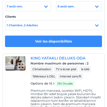
collations, des bières et des cocktails après le dîner. Le
7 août ven.
8 août sam.
Tree Bar Restaurant propose des saveurs et des
divertissements turcs. Le service d'étage est disponible
Clients
pendant 24 heure.
1 Chambre, 2 Adultes
Notre espace de réunion et notre salle de réception
offrent des lieux élégants pour des événements de tailles
variées. Collaborez avec notre équipe de planification
Voir les disponibilités
pour organiser la restauration, la décoration et
l'assistance pendant les événements.
Emplacement
KING YATAKLI DELUKS ODA
Nombre maximum de personnes
:
2
Aéroports Adana 5 kilomètres, Aéroports Gaziantep 222
Climatisation
TV à écran plat
la télé
kilomètres.
Téléviseur à DEL
Internet sans fil
Options de lit
(1X) Double
Afficher sur la
Premium manzara, ücretsiz WiFi, HDTV,
carte
minibar Bir adet büyük yatak bulunan bu
delüks odanın tadını çıkarın. Standart misafir
odalarımızın tüm konfor ve rahatlıklarının
tadını çıkarın, hem de premium manzara
Politiques de l'hôtel