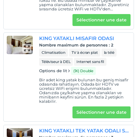
lüksü ile. Bu odada minibar ve çay/kahve
yapma olanakları bulunmaktadır. Ziyaretiniz
enregistrement
sırasında ücretsiz WiFi ve HDTV'den
yararlanın. En fazla 2 misafir konaklayabilir.
Après 14:00
Sélectionner une date
Vérifier
Avant 12:00
KING YATAKLI MISAFIR ODASI
animaux
Nombre maximum de personnes
:
2
Animaux acceptés
Climatisation
TV à écran plat
la télé
fumeur
Téléviseur à DEL
Internet sans fil
chambres non fumeur
Options de lit
(1X) Double
enfants
Bir adet king yatak bulunan bu geniş misafir
Les bébés de moins de 2 ne sont pas facturés
odasında rahatlayın. Odada bir HDTV ve
1 enfant(s) jusqu'à l'âge de 6 ans par chambre n'est/ne
ücretsiz WiFi erişimi bulunmaktadır.
Odanızda çay/kahve yapma olanakları ve
sont pas facturé(s)
minibarın keyfini sürün. En fazla 2 yetişkin
kalabilir.
Sélectionner une date
KING YATAKLI TEK YATAK ODALI SUIT