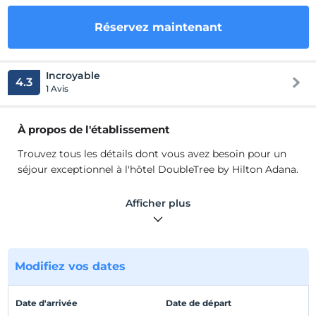
Réservez maintenant
Incroyable
4.3
1 Avis
À propos de l'établissement
Trouvez tous les détails dont vous avez besoin pour un
séjour exceptionnel à l'hôtel DoubleTree by Hilton Adana.
Séjournez dans le centre d'Adana, à proximité des
Afficher plus
transports.
Profitez de notre centre sportif, de notre piscine
intérieure, de nos installations de spa et d'un cookie de
Modifiez vos dates
bienvenue DoubleTree chaud.
Arrêtez-vous chez Big Chefs pour un menu toute la
Date d'arrivée
Date de départ
journée et essayez le Lush Up Lounge Bar Café pour des