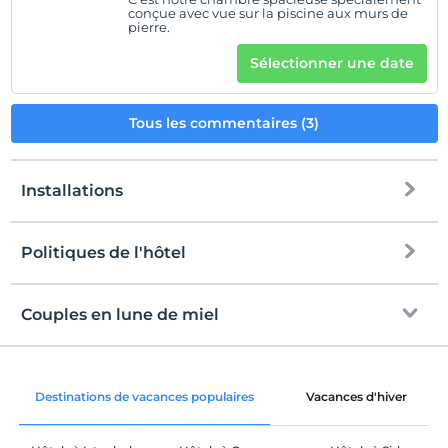
conçue avec vue sur la piscine aux murs de
pierre.
Sélectionner une date
Tous les commentaires (3)
Installations
Politiques de l'hôtel
l'Internet
enregistrement
Libérer wifi
Après 14:00
Couples en lune de miel
Espaces communs et toutes les
Vérifier
chambres
Avant 12:00
décoration de la chambre
animaux
Destinations de vacances populaires
Vacances d'hiver
Animaux non admis
Corbeille de fruits dans la chambre
fumeur