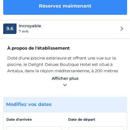
Réservez maintenant
Incroyable
9.6
7 avis
À propos de l'établissement
Doté d'une piscine extérieure et offrant une vue sur la
piscine, le Delight Deluxe Boutique Hotel est situé à
Antalya, dans la région méditerranéenne, à 200 mètres
du minaret brisé. L'hôtel dispose d'une piscine extérieure
Afficher plus
ouverte en saison et offre une vue sur la ville. Vous
pourrez déguster des boissons au bar. Le parking privé
sur place est gratuit. Les chambres disposent d'une
télévision à écran plat et d'une bouilloire. Toutes les
Modifiez vos dates
chambres disposent d'une salle de bains privative avec
douche ou baignoire. Des peignoirs, des chaussons et
Date d'arrivée
Date de départ
des articles de toilette gratuits sont fournis pour votre
confort.