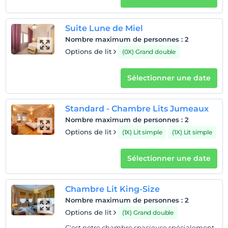
sont pas facturé(s)
Suite Lune de Miel
Nombre maximum de personnes
:
2
Options de lit
(0X) Grand double
Sélectionner une date
Standard - Chambre Lits Jumeaux
Nombre maximum de personnes
:
2
Options de lit
(1X) Lit simple
(1X) Lit simple
Sélectionner une date
Chambre Lit King-Size
Nombre maximum de personnes
:
2
Options de lit
(1X) Grand double
C'est notre chambre spacieuse spécialement