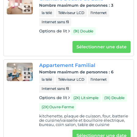
Nombre maximum de personnes
:
3
Afficher sur la
la télé
Téléviseur LCD
l'Internet
carte
Internet sans fil
Options de lit
(1X) Double
Politiques de l'hôtel
enregistrement
Sélectionner une date
Après 14:00
Vérifier
Appartement Familial
Avant 12:00
Nombre maximum de personnes
:
6
animaux
la télé
Téléviseur LCD
l'Internet
Animaux non admis
Internet sans fil
fumeur
Options de lit
(2X) Lit simple
(1X) Double
chambres non fumeur
(2X) Ouvre-Ferme
Heures d'enregistrement
kitchenette, plaque de cuisson, four, batterie
de cuisine/vaisselle et bouilloire électrique,
enfants
bureau, coin salon, table de cuisine
Les bébés de moins de 2 ne sont pas facturés
1 enfant(s) jusqu'à l'âge de 6 ans par chambre n'est/ne
Sélectionner une date