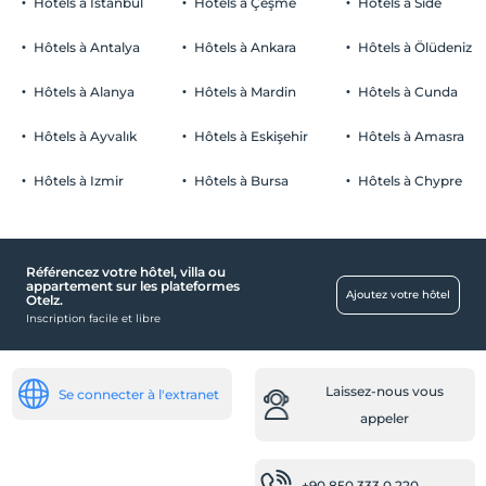
Hôtels à Istanbul
Hôtels à Çeşme
Hôtels à Side
chambres non fumeur
Parking
enfants
Hôtels à Antalya
Hôtels à Ankara
Hôtels à Ölüdeniz
Les bébés de moins de 2 ne sont pas facturés
Payé Parking privé
1 enfant(s) jusqu'à l'âge de 6 ans par chambre n'est/ne sont pas
Hôtels à Alanya
Hôtels à Mardin
Hôtels à Cunda
Stationnement (sur place)
facturé(s)
Hôtels à Ayvalık
Hôtels à Eskişehir
Hôtels à Amasra
Cliquez pour voir les remarques spéciales.
Hôtels à Izmir
Hôtels à Bursa
Hôtels à Chypre
De bébé
lit bébé
chaise bébé au restaurant
Référencez votre hôtel, villa ou
appartement sur les plateformes
Ajoutez votre hôtel
Otelz.
Autre
Inscription facile et libre
Chauffage
Climatisation
Laissez-nous vous
Se connecter à l'extranet
nourriture et boissons
appeler
Bar du hall
Restaurant (Buffet Ouvert)
+90 850 333 0 220