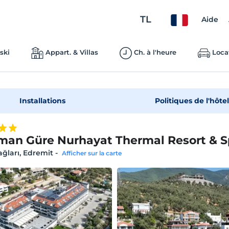
TL
Aide
ski
Appart. & Villas
Ch. à l'heure
Loca
Installations
Politiques de l'hôtel
an Güre Nurhayat Thermal Resort & 
ğları, Edremit
-
Afficher sur la carte