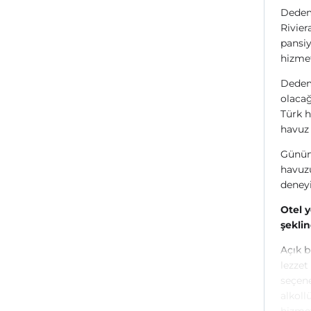
Dedem
Rivier
pansiy
hizmet
Dedem
olacağ
Türk h
havuz 
Günün 
havuzu
deneyi
Otel 
şeklin
Açık b
lezzet
seçene
alkoll