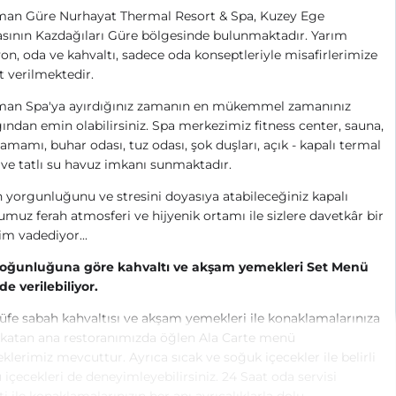
an Güre Nurhayat Thermal Resort & Spa, Kuzey Ege
asının Kazdağıları Güre bölgesinde bulunmaktadır. Yarım
on, oda ve kahvaltı, sadece oda konseptleriyle misafirlerimize
 verilmektedir.
an Spa'ya ayırdığınız zamanın en mükemmel zamanınız
ından emin olabilirsiniz. Spa merkezimiz fitness center, sauna,
amamı, buhar odası, tuz odası, şok duşları, açık - kapalı termal
ve tatlı su havuz imkanı sunmaktadır.
yorgunluğunu ve stresini doyasıya atabileceğiniz kapalı
muz ferah atmosferi ve hijyenik ortamı ile sizlere davetkâr bir
m vadediyor...
yoğunluğuna göre kahvaltı ve akşam yemekleri Set Menü
de verilebiliyor.
üfe sabah kahvaltısı ve akşam yemekleri ile konaklamalarınıza
 katan ana restoranımızda öğlen Ala Carte menü
klerimiz mevcuttur. Ayrıca sıcak ve soğuk içecekler ile belirli
ü içecekleri de deneyimleyebilirsiniz.
24 Saat oda servisi