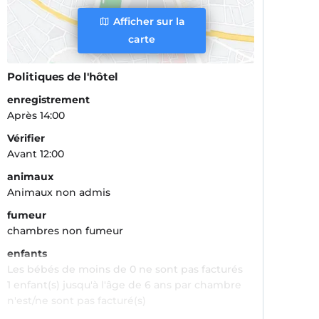
Afficher sur la
carte
Politiques de l'hôtel
enregistrement
Après 14:00
Vérifier
Avant 12:00
animaux
Animaux non admis
fumeur
chambres non fumeur
enfants
Les bébés de moins de 0 ne sont pas facturés
1 enfant(s) jusqu'à l'âge de 6 ans par chambre
n'est/ne sont pas facturé(s)