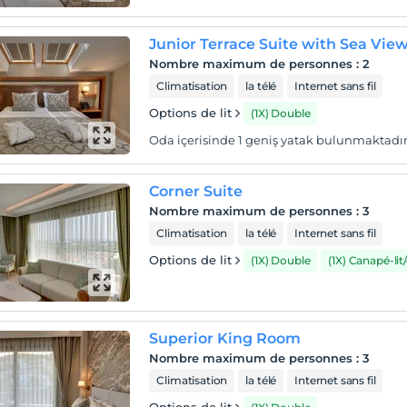
Junior Terrace Suite with Sea Vie
Nombre maximum de personnes
:
2
Climatisation
la télé
Internet sans fil
Options de lit
(1X) Double
Oda içerisinde 1 geniş yatak bulunmaktadır
Corner Suite
Nombre maximum de personnes
:
3
Climatisation
la télé
Internet sans fil
Options de lit
(1X) Double
(1X) Canapé-li
Superior King Room
Nombre maximum de personnes
:
3
Climatisation
la télé
Internet sans fil