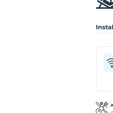
Insta
A