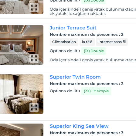
Options de lit
(1X) Double
Oda içerisinde 1 geniş yatak bulunmaktadır
ek yatak ile sağlanmaktadır.
Junior Terrace Suit
Nombre maximum de personnes
:
2
Climatisation
la télé
Internet sans fil
Options de lit
(1X) Double
Oda içerisinde 1 geniş yatak bulunmaktadır
Superior Twin Room
Nombre maximum de personnes
:
2
Options de lit
(2X) Lit simple
Superior King Sea View
Nombre maximum de personnes
:
3