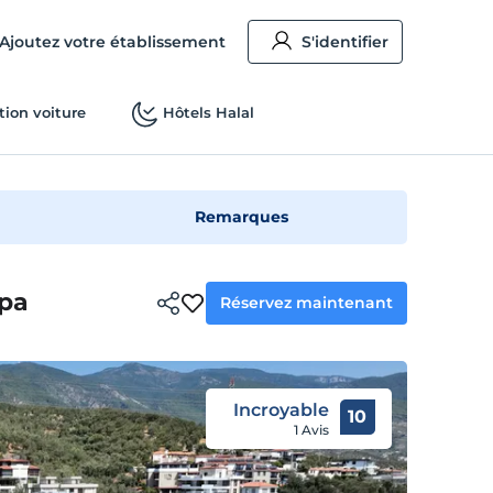
Ajoutez votre établissement
S'identifier
tion voiture
Hôtels Halal
Remarques
Spa
Réservez maintenant
Incroyable
10
1 Avis