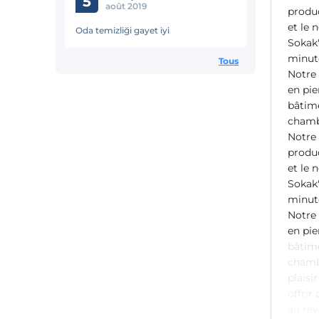
5
août 2019
produc
et le 
Oda temizliği gayet iyi
Sokak"
minute
Tous
Notre 
en pie
bâtime
chamb
Notre 
produc
et le 
Sokak"
minute
Notre 
en pie
bâtime
chambr
plaisi
offrir
au rev