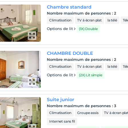
Chambre standard
Nombre maximum de personnes
:
2
Climatisation
TV à écran plat
la télé
Tél
Options de lit
(1X) Double
CHAMBRE DOUBLE
Nombre maximum de personnes
:
2
Climatisation
TV à écran plat
la télé
Tél
Options de lit
(2X) Lit simple
Suite junior
Nombre maximum de personnes
:
3
Climatisation
Groupe assis
TV à écran pla
Internet sans fil