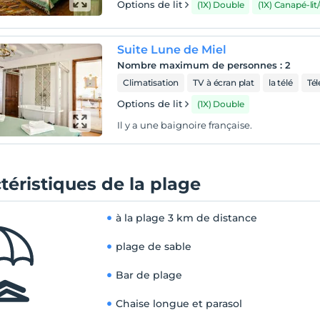
Options de lit
(1X) Double
(1X) Canapé-li
Suite Lune de Miel
Nombre maximum de personnes
:
2
Climatisation
TV à écran plat
la télé
Tél
Options de lit
(1X) Double
Il y a une baignoire française.
téristiques de la plage
à la plage
3 km de distance
plage de sable
Bar de plage
Chaise longue et parasol