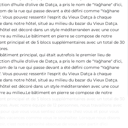
tion d'huile d'olive de Datça, a pris le nom de "Yağhane" d'ici,
nom de la rue qui passe devant a été défini comme "Yağhane
. Vous pouvez ressentir l'esprit du Vieux Datça à chaque
 dans notre hôtel, situé au milieu du bazar du Vieux Datça.
hôtel est décoré dans un style méditerranéen avec une cour
rre au milieu.Le bâtiment en pierre se compose de notre
nt principal et de 5 blocs supplémentaires avec un total de 30
res.
bâtiment principal, qui était autrefois le premier lieu de
tion d'huile d'olive de Datça, a pris le nom de "Yağhane" d'ici,
nom de la rue qui passe devant a été défini comme "Yağhane
. Vous pouvez ressentir l'esprit du Vieux Datça à chaque
 dans notre hôtel, situé au milieu du bazar du Vieux Datça.
hôtel est décoré dans un style méditerranéen avec une cour
rre au milieu.Le bâtiment en pierre se compose de notre
nt principal et de 5 blocs supplémentaires avec un total de 30
es. Avec notre équipe de 12 personnes, nous travaillons avec
r pour que vous vous sentiez comme chez vous et pour vous
 des vacances comme vous le souhaitez. Lorsque nous disons
oir, c'est notre priorité absolue de vous voir partir d'ici