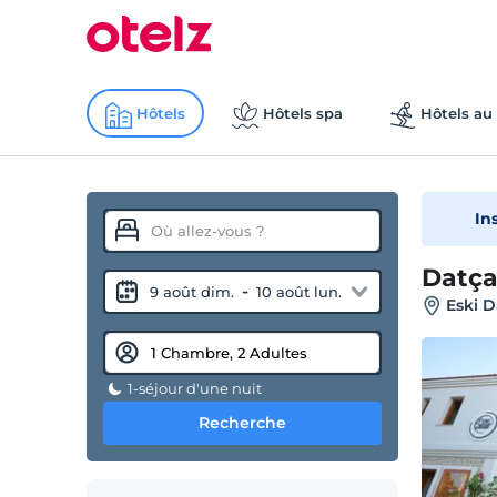
Hôtels
Hôtels spa
Hôtels au 
In
Datça
-
9 août dim.
10 août lun.
Eski D
1-séjour d'une nuit
Recherche