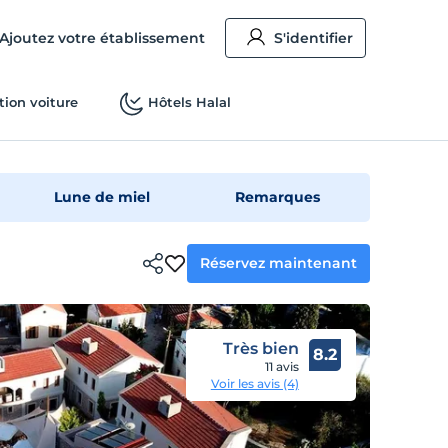
Ajoutez votre établissement
S'identifier
tion voiture
Hôtels Halal
Lune de miel
Remarques
Réservez maintenant
Très bien
8.2
11 avis
Voir les avis (4)