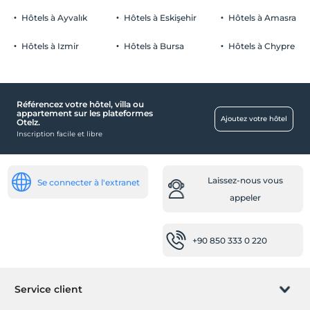
Hôtels à Ayvalık
Hôtels à Eskişehir
Hôtels à Amasra
Hôtels à Izmir
Hôtels à Bursa
Hôtels à Chypre
Services de divertissement
Événement de Noël
Référencez votre hôtel, villa ou
Enfant
appartement sur les plateformes
Ajoutez votre hôtel
Otelz.
Piscine pour enfants
Inscription facile et libre
De bébé
lit bébé
Laissez-nous vous
Se connecter à l'extranet
appeler
Services de nettoyage
service de repassage
+90 850 333 0 220
Piscine
piscine extérieure
Piscine pour enfants
Service client