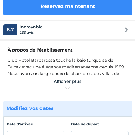
Réservez maintenant
Incroyable
8.7
233 avis
À propos de l'établissement
Club Hotel Barbarossa touche la baie turquoise de
Bucak avec une élégance méditerranéenne depuis 1989.
Nous avons un large choix de chambres, des villas de
luxe avec piscines privées aux cabanes dans les arbres.
Afficher plus
Pendant la journée, vous pouvez faire du canoë, bronzer
dans votre lodge privé, lire un livre dans la bibliothèque
et explorer les baies en bateau. La plate-forme de yoga
est entourée de vues sur la mer et la montagne. C'est un
Modifiez vos dates
endroit idéal pour les jeunes mariés et ceux qui rêvent
d'un mariage méditerranéen romantique.
Date d'arrivée
Date de départ
Nous vous promettons des vacances exactement
comme vous le souhaitez, avec beaucoup de soleil, une