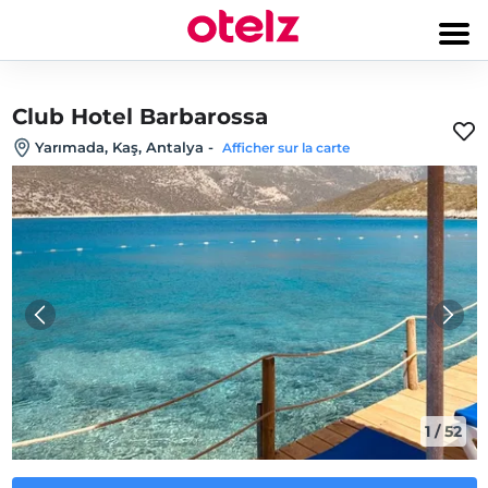
Club Hotel Barbarossa
Yarımada, Kaş, Antalya
-
Afficher sur la carte
1
/
52