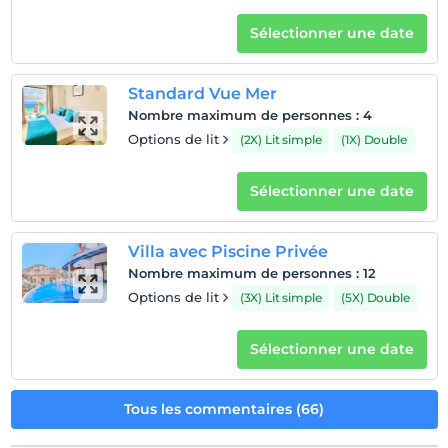
Emplacement
Sélectionner une date
L'installation se trouve dans la péninsule de Çukurbağ.
Standard Vue Mer
Nombre maximum de personnes
:
4
Afficher sur la
Options de lit
(2X) Lit simple
(1X) Double
carte
Sélectionner une date
Politiques de l'hôtel
enregistrement
Villa avec Piscine Privée
Après 15:00
Nombre maximum de personnes
:
12
Vérifier
Options de lit
(3X) Lit simple
(5X) Double
Avant 11:00
animaux
Sélectionner une date
Animaux acceptés
fumeur
Tous les commentaires (66)
Des zones fumeurs sont disponibles