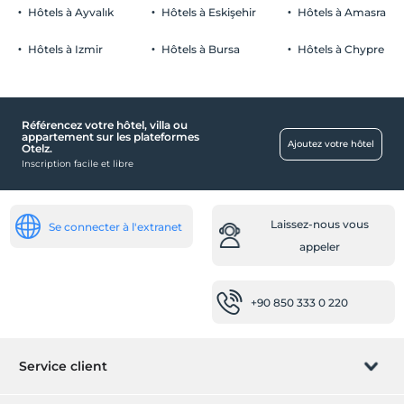
Les bébés de moins de 2 ne sont pas facturés
Libérer Parking privé
Hôtels à Ayvalık
Hôtels à Eskişehir
Hôtels à Amasra
1 enfant(s) jusqu'à l'âge de 6 ans par chambre n'est/ne sont pas
Stationnement (sur place)
facturé(s)
Hôtels à Izmir
Hôtels à Bursa
Hôtels à Chypre
Référencez votre hôtel, villa ou
De bébé
appartement sur les plateformes
Ajoutez votre hôtel
Otelz.
Bouilloire pour bébé
Inscription facile et libre
Santé
Accès facile à l'hôpital (15 minutes)
Laissez-nous vous
Se connecter à l'extranet
Les lieux publics
appeler
Ascenseur
salon
+90 850 333 0 220
Transport
location de vélos
Service client
Navette aéroport (payante)