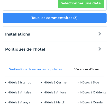
Sélectionner une date
Tous les commentaires (3)
Installations
Politiques de l'hôtel
l'Internet
enregistrement
Libérer wifi
Après 14:00
Destinations de vacances populaires
Vacances d'hiver
Espaces communs et toutes les
Vérifier
chambres
Avant 12:00
Hôtels à Istanbul
Hôtels à Çeşme
Hôtels à Side
animaux
Animaux non admis
Hôtels à Antalya
Hôtels à Ankara
Hôtels à Ölüdeniz
fumeur
chambres non fumeur
Hôtels à Alanya
Hôtels à Mardin
Hôtels à Cunda
Parking
enfants