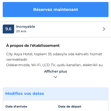
Réservez maintenant
Incroyable
9.6
20 avis
À propos de l'établissement
City Asya Hotel, toplam 35 odasıyla oda kahvaltı hizmet
vermektedir.
Odalarımızda; Wi-Fi, LCD TV, uydu kanalları, elektrikli su
ısıtıcısı, çay-kahve setup, banyo, duş, havlu seti, banyo
Afficher plus
buklet malzemeleri gibi olanaklar mevcuttur.
Emplacement
Balıkesir Bandırma Merkez'de konumlanmaktadır.
Modifiez vos dates
AVM'ye ve feribota 500 m. mesafededir.
Date d'arrivée
Date de départ