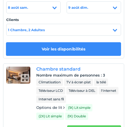
Afficher sur la
8 août sam.
9 août dim.
carte
Clients
Politiques de l'hôtel
1 Chambre, 2 Adultes
enregistrement
Après 14:00
Voir les disponibilités
Vérifier
Avant 12:00
animaux
Chambre standard
Animaux non admis
Nombre maximum de personnes
:
3
Climatisation
TV à écran plat
la télé
fumeur
chambres non fumeur
Téléviseur LCD
Téléviseur à DEL
l'Internet
Heures d'enregistrement
Internet sans fil
enfants
Options de lit
(1X) Lit simple
Les bébés de moins de 2 ne sont pas facturés
(2X) Lit simple
(1X) Double
1 enfant(s) jusqu'à l'âge de 6 ans par chambre n'est/ne
sont pas facturé(s)