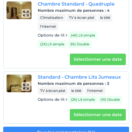
Chambre Standard - Quadruple
Nombre maximum de personnes
Afficher sur la
:
4
Climatisation
carte
TV à écran plat
la télé
l'Internet
Politiques de l'hôtel
Options de lit
(4X) Lit simple
enregistrement
(2X) Lit simple
(1X) Double
Après 14:00
Vérifier
Sélectionner une date
Avant 12:00
animaux
Standard - Chambre Lits Jumeaux
Animaux acceptés
Nombre maximum de personnes
:
3
fumeur
TV à écran plat
la télé
l'Internet
chambres non fumeur
Options de lit
(2X) Lit simple
(1X) Double
enfants
Les bébés de moins de 2 ne sont pas facturés
Sélectionner une date
1 enfant(s) jusqu'à l'âge de 3 ans par chambre n'est/ne
sont pas facturé(s)