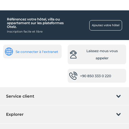
Référencez votre hôtel, villa ou
Santé
appartement sur les plateformes
Ajoutez votre hôtel
Otelz.
Accès facile à l'hôpital (15 minutes)
Inscription facile et libre
Désactivée
L'entrée de la porte principale est à pied plat
Laissez-nous vous
Se connecter à l'extranet
Toilettes adaptées aux personnes handicapées
appeler
Stationnement handicapé
Activités
+90 850 333 0 220
équitation
safari en VTT
Service client
Ballon
jeux de cartes
Gratuit
Gérer la réservation
Explorer
Flipper
Laissez-nous vous appeler
Safari