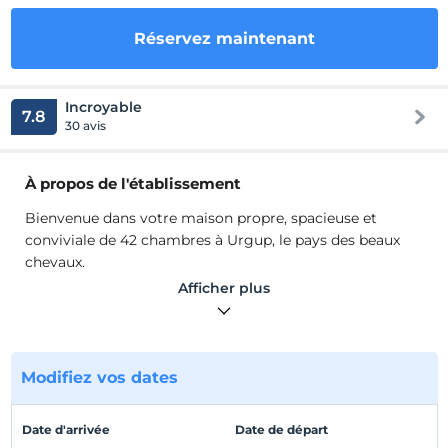
Réservez maintenant
Incroyable
7.8
30 avis
À propos de l'établissement
Bienvenue dans votre maison propre, spacieuse et
conviviale de 42 chambres à Urgup, le pays des beaux
chevaux.
Un lieu appartenant à la Cappadoce, situé à Ürgüp,
Afficher plus
l'endroit le plus central et le plus animé de la région la
plus spéciale de Turquie, la Cappadoce.
Notre hôtel, mis en service en septembre 2007, se trouve
à 500 mètres du centre-ville et juste à côté du parc de
Modifiez vos dates
l'amitié turco-japonais.
L'hôtel Cappa, situé à seulement 500 mètres du centre-
Date d'arrivée
Date de départ
ville d'Ürgüp, la prunelle des yeux de la Cappadoce, vous