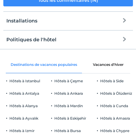
Tous les commentaires (14)
Installations
Politiques de l'hôtel
l'Internet
enregistrement
Libérer wifi
Après 14:00
Destinations de vacances populaires
Vacances d'hiver
Espaces communs et toutes les
Vérifier
chambres
Avant 12:00
Hôtels à Istanbul
Hôtels à Çeşme
Hôtels à Side
animaux
Animaux acceptés
Hôtels à Antalya
Hôtels à Ankara
Hôtels à Ölüdeniz
fumeur
chambres non fumeur
Hôtels à Alanya
Hôtels à Mardin
Hôtels à Cunda
Parking
enfants
Les bébés de moins de 2 ne sont pas facturés
Libérer Parking privé
Hôtels à Ayvalık
Hôtels à Eskişehir
Hôtels à Amasra
1 enfant(s) jusqu'à l'âge de 3 ans par chambre n'est/ne sont pas
Stationnement (sur place)
facturé(s)
Hôtels à Izmir
Hôtels à Bursa
Hôtels à Chypre