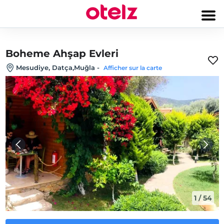
Boheme Ahşap Evleri
Mesudiye, Datça,Muğla
-
Afficher sur la carte
1
/
54