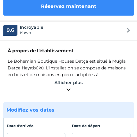
Réservez maintenant
Incroyable
9.6
19 avis
À propos de l'établissement
Le Bohemian Boutique Houses Datça est situé à Muğla
Datça Hayıtbükü. L'installation se compose de maisons
en bois et de maisons en pierre adaptées à
l'environnement naturel des oliveraies. Les chambres
Afficher plus
sont insonorisées. Fournissant un service à ses clients
avec 8 chambres de style bungalow, toutes les
chambres de la propriété disposent de la télévision par
satellite, d'une télévision à écran LCD et d'un balcon.
Modifiez vos dates
Le Bohemian Boutique Houses Datça est situé à Muğla
Datça Hayıtbükü. L'installation se compose de maisons
Date d'arrivée
Date de départ
en bois et de maisons en pierre adaptées à
l'environnement naturel des oliveraies. Les chambres