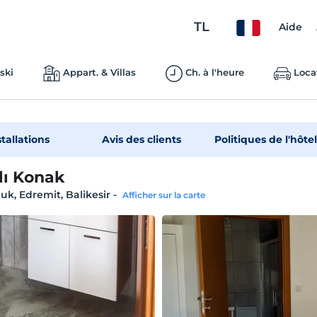
TL
Aide
ski
Appart. & Villas
Ch. à l'heure
Loca
stallations
Avis des clients
Politiques de l'hôtel
ı Konak
luk, Edremit, Balikesir
-
Afficher sur la carte