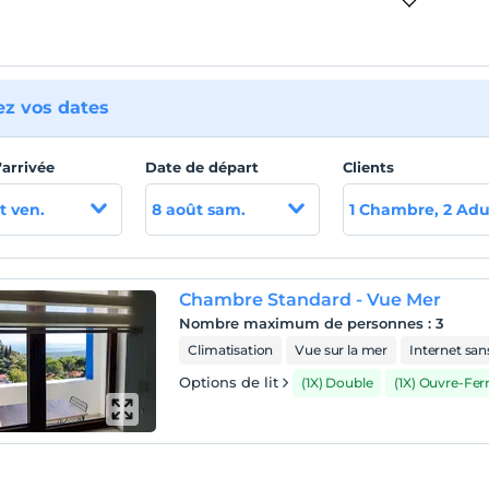
ez vos dates
'arrivée
Date de départ
Clients
t ven.
8 août sam.
1 Chambre, 2 Adu
Chambre Standard - Vue Mer
Nombre maximum de personnes
:
3
Climatisation
Vue sur la mer
Internet sans
Options de lit
(1X) Double
(1X) Ouvre-Fe