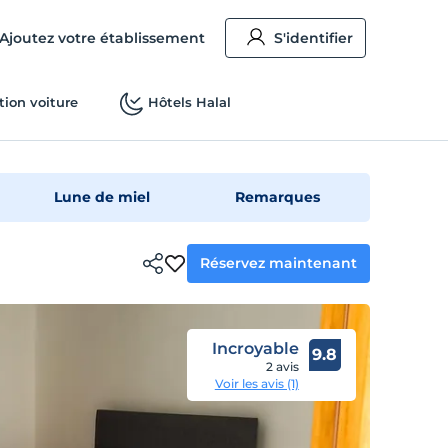
Ajoutez votre établissement
S'identifier
tion voiture
Hôtels Halal
Lune de miel
Remarques
Réservez maintenant
Incroyable
9.8
2 avis
Voir les avis (1)