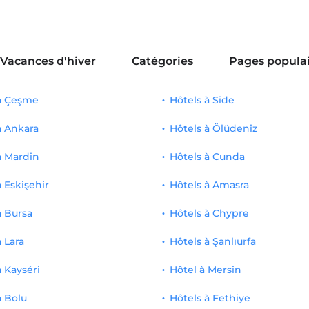
Vacances d'hiver
Catégories
Pages populai
 à Çeşme
Hôtels à Side
à Ankara
Hôtels à Ölüdeniz
à Mardin
Hôtels à Cunda
à Eskişehir
Hôtels à Amasra
à Bursa
Hôtels à Chypre
à Lara
Hôtels à Şanlıurfa
à Kayséri
Hôtel à Mersin
à Bolu
Hôtels à Fethiye