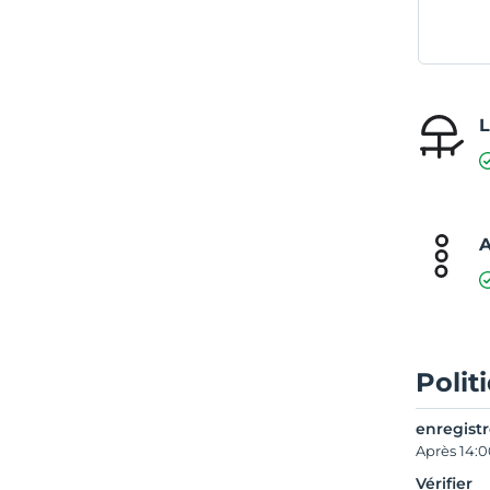
L
A
Polit
enregist
Après 14:
Vérifier