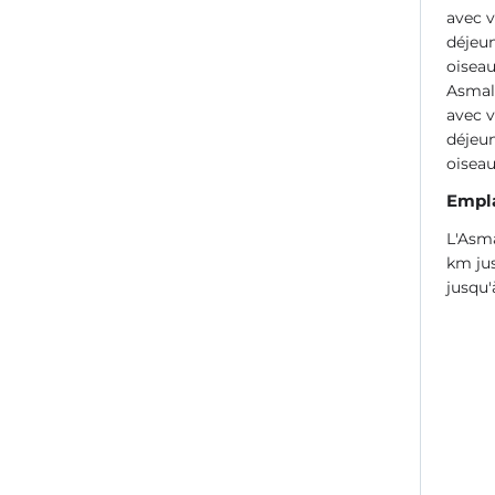
avec v
déjeun
oiseau
Asmalı
avec v
déjeun
oiseau
Empl
L'Asma
km ju
jusqu'