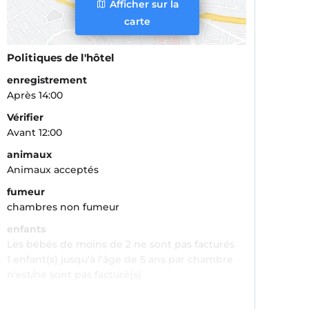
Afficher sur la
carte
Politiques de l'hôtel
enregistrement
Après 14:00
Vérifier
Avant 12:00
animaux
Animaux acceptés
fumeur
chambres non fumeur
enfants
Les bébés de moins de 2 ne sont pas facturés
1 enfant(s) jusqu'à l'âge de 5 ans par chambre
n'est/ne sont pas facturé(s)