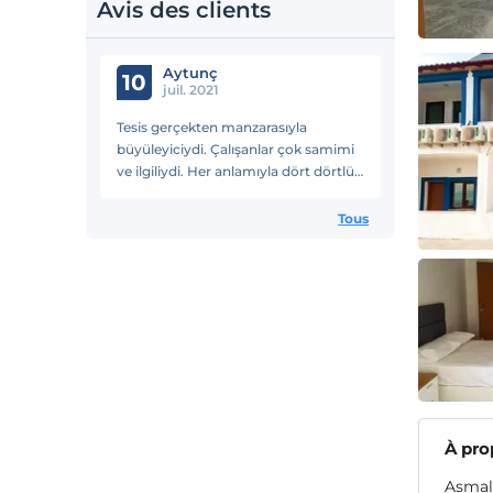
Avis des clients
Aytunç
10
juil. 2021
Tesis gerçekten manzarasıyla
büyüleyiciydi. Çalışanlar çok samimi
ve ilgiliydi. Her anlamıyla dört dörtlük
bir otel. Narlı köyü içerisinde daha
fazla öne çıkması gereken bir yer. Mis
Tous
gibi havasıyla, tertemiz odasıyla,
kahvaltısıyla konaklanası bir mekan.
À pro
Asmalı