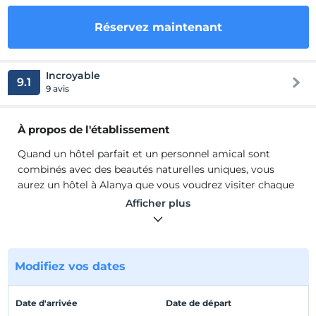
Réservez maintenant
Incroyable
9.1
9 avis
À propos de l'établissement
Quand un hôtel parfait et un personnel amical sont
combinés avec des beautés naturelles uniques, vous
aurez un hôtel à Alanya que vous voudrez visiter chaque
année.Boutique Hôtel Antique Roman Palace situé à
Afficher plus
Alanya, qui a la plus belle mer, la nature et l'histoire
richesses de la Méditerranée, a une capacité de 326 lits.
Quand un hôtel parfait et un personnel amical sont
combinés avec des beautés naturelles uniques, vous
Modifiez vos dates
aurez un hôtel à Alanya que vous voudrez visiter chaque
année.Boutique Hôtel Antique Roman Palace situé à
Date d'arrivée
Date de départ
Alanya, qui a la plus belle mer, la nature et l'histoire