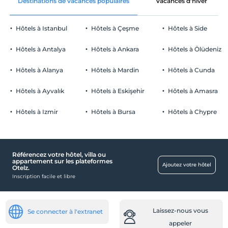
Destinations de vacances populaires
Vacances d'hiver
Hôtels à Istanbul
Hôtels à Çeşme
Hôtels à Side
Hôtels à Antalya
Hôtels à Ankara
Hôtels à Ölüdeniz
Hôtels à Alanya
Hôtels à Mardin
Hôtels à Cunda
Hôtels à Ayvalık
Hôtels à Eskişehir
Hôtels à Amasra
Hôtels à Izmir
Hôtels à Bursa
Hôtels à Chypre
Référencez votre hôtel, villa ou
appartement sur les plateformes
Ajoutez votre hôtel
Otelz.
Inscription facile et libre
Laissez-nous vous
Se connecter à l'extranet
appeler