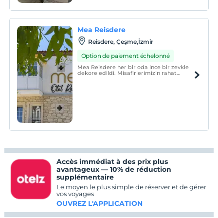
Mea Reisdere
Reisdere, Çeşme,İzmir
Option de paiement échelonné
Mea Reisdere her bir oda ince bir zevkle
dekore edildi. Misafirlerimizin rahat
etmesine yönelik mobilyalar özenle seçildi.
Otelimizde gülümseyerek uyanacağınız
güne güzel bir kahvaltı ile merhaba deyin.
Accès immédiat à des prix plus
avantageux — 10% de réduction
supplémentaire
Le moyen le plus simple de réserver et de gérer
vos voyages
OUVREZ L'APPLICATION