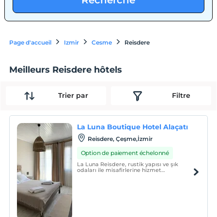
Recherche
Page d'accueil
Izmir
Cesme
Reisdere
Meilleurs Reisdere hôtels
Trier par
Filtre
La Luna Boutique Hotel Alaçatı
Reisdere, Çeşme,İzmir
Option de paiement échelonné
La Luna Reisdere, rustik yapısı ve şık
odaları ile misafirlerine hizmet
vermektedir.