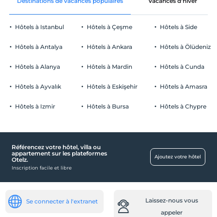
Destinations de vacances populaires
Vacances d'hiver
Hôtels à Istanbul
Hôtels à Çeşme
Hôtels à Side
Hôtels à Antalya
Hôtels à Ankara
Hôtels à Ölüdeniz
Hôtels à Alanya
Hôtels à Mardin
Hôtels à Cunda
Hôtels à Ayvalık
Hôtels à Eskişehir
Hôtels à Amasra
Hôtels à Izmir
Hôtels à Bursa
Hôtels à Chypre
Référencez votre hôtel, villa ou
appartement sur les plateformes
Ajoutez votre hôtel
Otelz.
Inscription facile et libre
Laissez-nous vous
Se connecter à l'extranet
appeler