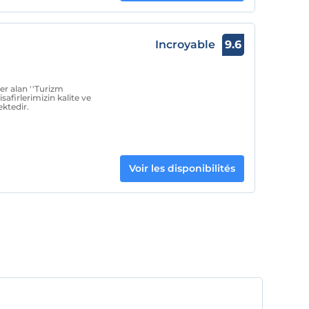
Incroyable
9.6
r alan ''Turizm
isafirlerimizin kalite ve
ktedir.
Voir les disponibilités