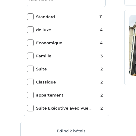
Salle de petit déjeuner
4
Standard
11
Photocopie
4
de luxe
4
Sauna
3
Économique
4
Navette aéroport (payante)
3
Famille
3
Adapté aux personnes handicapées
3
Suite
2
plage de sable
3
Classique
2
Déjeuner (à la carte)
3
appartement
2
Centre Fitness
2
Suite Exécutive avec Vue Partielle sur la Mer
2
bain turc
2
cercle
1
adapté aux bébés
2
Edincik hôtels
supérieur
1