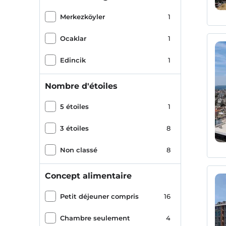
Merkezköyler
1
Ocaklar
1
Edincik
1
Nombre d'étoiles
5 étoiles
1
3 étoiles
8
Non classé
8
Concept alimentaire
Petit déjeuner compris
16
Chambre seulement
4