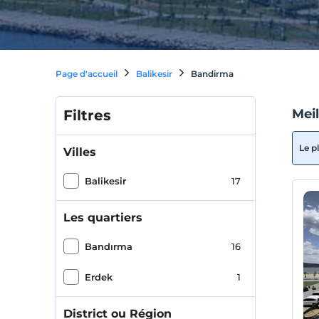
Page d'accueil
Balikesir
Bandirma
Mei
Filtres
Le p
Villes
Balikesir
17
Les quartiers
Bandırma
16
Erdek
1
District ou Région