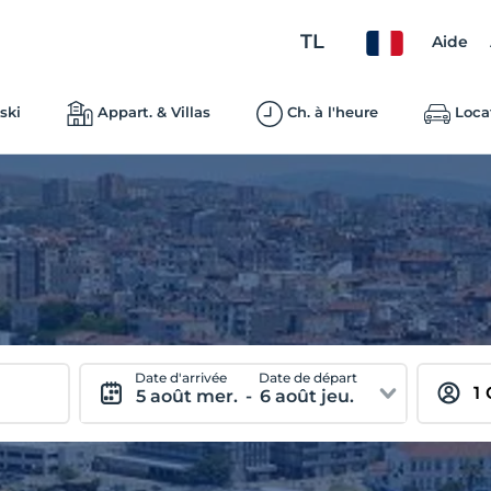
TL
Aide
ski
Appart. & Villas
Ch. à l'heure
Loca
Date d'arrivée
Date de départ
5 août mer.
-
6 août jeu.