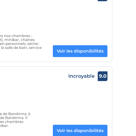
ns nos chambres ;
t), minibar, chaînes
ien personnels, sèche-
a salle de bain, service
Voir les disponibilités
Incroyable
9.0
lle de Bandırma, à
de Bandırma. Il
des chambres
ibar.
Voir les disponibilités