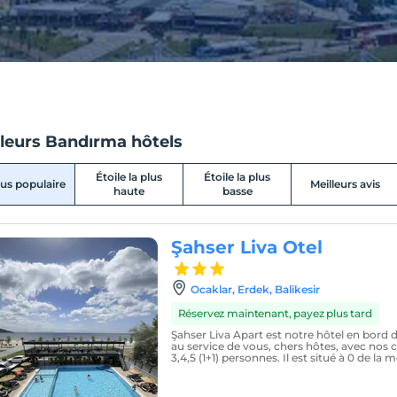
lleurs Bandırma hôtels
Étoile la plus
Étoile la plus
lus populaire
Meilleurs avis
haute
basse
Şahser Liva Otel
Ocaklar, Erdek, Balikesir
Réservez maintenant, payez plus tard
Şahser Liva Apart est notre hôtel en bord de
au service de vous, chers hôtes, avec no
3,4,5 (1+1) personnes. Il est situé à 0 de la m