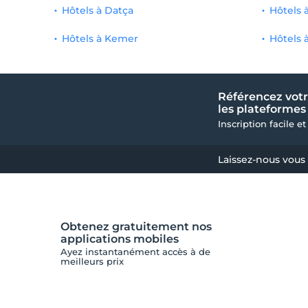
Hôtels à Datça
Hôtels 
Pas de boissons alcoolisées
1
Hôtels à Kemer
Hôtels 
rivage
1
paysage de montagne
1
Référencez votr
les plateformes 
drapeau bleu
1
Inscription facile et
Centre de spa/bien-être
1
Laissez-nous vous
destination historique
1
hôtel pour adultes
1
Obtenez gratuitement nos
rivage
1
applications mobiles
Ayez instantanément accès à de
Wifi et filaire
1
meilleurs prix
Service de navette pour la plage
1