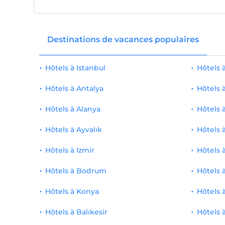
plage publique
2
Chambre avec Cheminée
1
Semestre Hôtel
2
Destinations de vacances populaires
Suite Lune de Miel
1
Présentations spéciales de bienvenue
2
Costume de conception
1
Hôtels à Istanbul
Hôtels
Fauteuil roulant
2
Hôtels à Antalya
Hôtels 
Service de chambre
2
Hôtels à Alanya
Hôtels 
Service dans l'espace commun
2
Hôtels à Ayvalık
Hôtels 
piscine extérieure
1
Hôtels à Izmir
Hôtels 
Spa et centre de bien-être
1
Hôtels à Bodrum
Hôtels 
Massage
1
Hôtels à Konya
Hôtels 
Bar de la piscine
1
Hôtels à Balıkesir
Hôtels 
Bar de plage
1