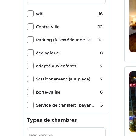
wifi
16
Centre ville
10
Parking (à l'extérieur de l'établissement)
10
écologique
8
adapté aux enfants
7
Stationnement (sur place)
7
porte-valise
6
Service de transfert (payant)
5
paysage marin
5
Types de chambres
Romance/Lune de miel
4