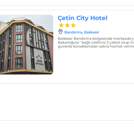
Çetin City Hotel
Bandırma, Balıkesir
Balıkesir Bandırma bölgesinde merkezde ye
Bakanlığına'' bağlı otelimiz 3 yıldızlı olup m
güvenle konaklamaları adına hizmet verme