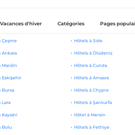
Vacances d'hiver
Catégories
Pages populai
 à Çeşme
Hôtels à Side
à Ankara
Hôtels à Ölüdeniz
à Mardin
Hôtels à Cunda
à Eskişehir
Hôtels à Amasra
à Bursa
Hôtels à Chypre
à Lara
Hôtels à Şanlıurfa
à Kayséri
Hôtel à Mersin
à Bolu
Hôtels à Fethiye