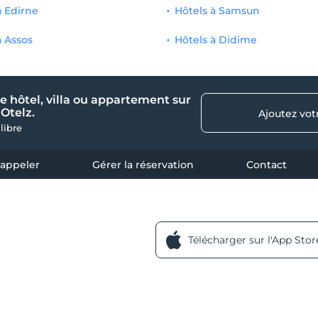
à Edirne
Hôtels à Samsun
à Assos
Hôtels à Didime
e hôtel, villa ou appartement sur
Otelz.
Ajoutez vot
 libre
 appeler
Gérer la réservation
Contact
Télécharger sur l'App Stor