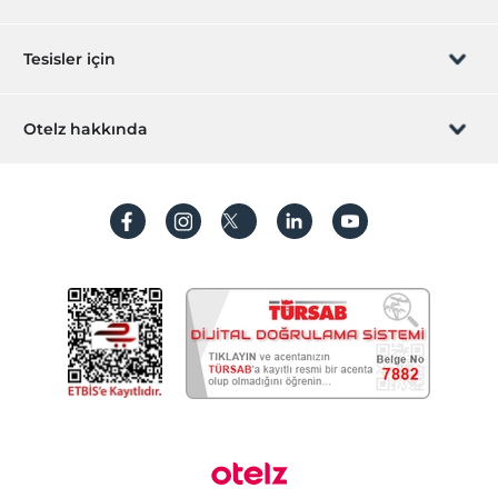
Sizi arayalım
Hediye Kart
Tesisler için
İştirak olun
ZPara Nedir?
Hemen tesisinizi ekleyin
Otelz hakkında
İletişim
Üye girişi
Villa/Daire ekleyin
Hakkımızda
Sıkça sorulan sorular
Hesap oluştur
Sürdürülebilirlik
Kişisel Verilerin Korunması
Koşullar ve şartlar
İşlem rehberi
Aydınlatma metni
Gizlilik politikaları
Yasal bilgiler