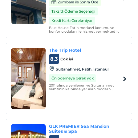
Zumbara ile Sonra Öde
Taksitli Ödeme Seçeneği
Kredi Kartı Gerekmiyor
Blue House Fatih merkezi konumu ve
konforlu odaları ile hizmet vermektedir.
The Trip Hotel
8.3
Çok iyi
Sultanahmet, Fatih, İstanbul
Ön ödemeye gerek yok
2011 yılında yenilenen ve Sultanahmet
semtinin kalbinde yer alan modern
olanaklarla misafirlerimiz için tasarlanan,
İstanbul'da bulunan otelimizde sizleri
ağırlamaktan mutluluk duyarız.
GLK PREMIER Sea Mansion
Suites & Spa