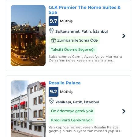
GLK Premier The Home Suites &
Spa
9.7
Müthiş
Sultanahmet, Fatih, İstanbul
Zumbara ile Sonra Öde
Taksitli Ödeme Seçeneği
Sultanahmet Camii, Ayasofya ve Marmara
Denizi'nin nefes kesen manzaralarını
sunan Terrace Restaurant'ta yöresel
yemekler servis edilmektedir.
Rosalie Palace
9.2
Müthiş
Yenikapı, Fatih, İstanbul
Ön ödemeye gerek yok
Kredi Kartı Gerekmiyor
Yenikapı’da hizmet veren Rosalie Palace,
geçmişin ruhunu yansıtan mimari yapısı ile
modern konaklama hizmetlerini bir araya