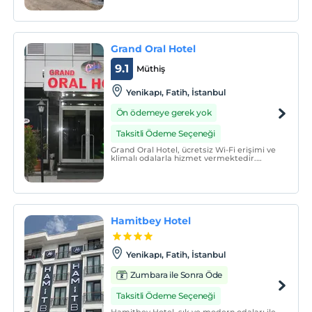
getiriyor. Tesis Tarihi Yarımada, Taksim ve
Marmaray durağına yakın mesafede
konumlanıyor.
Grand Oral Hotel
9.1
Müthiş
Yenikapı, Fatih, İstanbul
Ön ödemeye gerek yok
Taksitli Ödeme Seçeneği
Grand Oral Hotel, ücretsiz Wi-Fi erişimi ve
klimalı odalarla hizmet vermektedir.
Odalarda mini bardan aldığınız içecek ve
aperatifler eşliğinde TV izleyebilirsiniz.
Grand Oral Hotel'in restoranında çeşitli
Türk ve dünya yemekleri servis
edilmektedir.
Hamitbey Hotel
Yenikapı, Fatih, İstanbul
Zumbara ile Sonra Öde
Taksitli Ödeme Seçeneği
Hamitbey Hotel, şık ve modern odaları ile