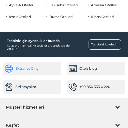
Ayvalık Otelleri
Eskişehir Otelleri
Amasra Otelleri
İzmir Otelleri
Bursa Otelleri
Kıbrıs Otelleri
Tesisiniz için ayrıcalıklar burada
Tesisinizi kaydedin
Kayıt olun ayrıcalıklı tesisler arasında siz de
yer alın
Extranet Giriş
Otelz blog
Sizi arayalım
+90 850 333 0 220
Müşteri hizmetleri
Rezervasyon yönet
Keşfet