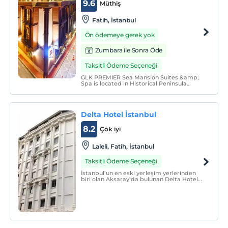
9.6
Müthiş
Fatih, İstanbul
Ön ödemeye gerek yok
Zumbara ile Sonra Öde
Taksitli Ödeme Seçeneği
GLK PREMIER Sea Mansion Suites &amp;
Spa is located in Historical Peninsula
which is in the middle of Sultanahmet, Old
City and facing the Marmara Sea and
Bucaleon Palace Ruins.
Delta Hotel İstanbul
8.2
Çok iyi
Laleli, Fatih, İstanbul
Taksitli Ödeme Seçeneği
İstanbul’un en eski yerleşim yerlerinden
biri olan Aksaray’da bulunan Delta Hotel
İstanbul, doğal güzellikler, alışveriş
merkezleri ve tarihi yerlere yakınlığından
dolayı siz misafirlerimize bir avantaj
sunmaktadır.