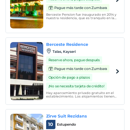
Pague más tarde con Zumbara
Berceste Pension fue inaugurado en 2014 y
nuestra residencia, que es tranquilo en la
ubicación, entrelazado con la textura
histórica y natural, lejos del ruido de la
ciudad y no tiene problemas de
transporte; Hay 20 1 + 1 suites y 4 2 + 1
habitaciones dú
Berceste Residence
Talas, Kayseri
Reserve ahora, pague después
Pague más tarde con Zumbara
Opción de pago a plazos
¡No se necesita tarjeta de crédito!
Hay aparcamiento privado gratuito en el
establecimiento. Los alojamientos tienen
zona de estar y zona de comedor con TV
de pantalla plana. También hay una zona
de cocina equipada con nevera y fogones.
También se proporcionan toallas.
Zirve Suit Rezidans
10
Estupendo