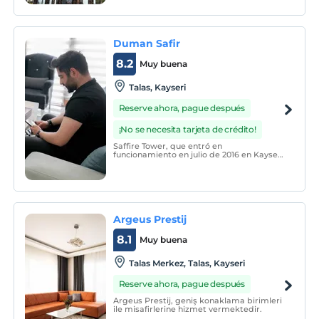
que tienes en casa.
Duman Safir
8.2
Muy buena
Talas, Kayseri
Reserve ahora, pague después
¡No se necesita tarjeta de crédito!
Saffire Tower, que entró en
funcionamiento en julio de 2016 en Kayseri,
tiene un total de 52 apartamentos, 1 + 0 y 2
+ 1 con / sin balcón.
Argeus Prestij
8.1
Muy buena
Talas Merkez, Talas, Kayseri
Reserve ahora, pague después
Argeus Prestij, geniş konaklama birimleri
ile misafirlerine hizmet vermektedir.