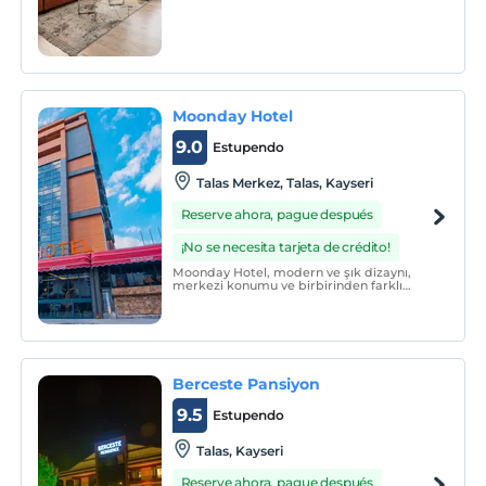
Moonday Hotel
9.0
Estupendo
Talas Merkez, Talas, Kayseri
Reserve ahora, pague después
¡No se necesita tarjeta de crédito!
Moonday Hotel, modern ve şık dizaynı,
merkezi konumu ve birbirinden farklı
konaklama birimleri ile misafirlerine
hizmet vermektedir.
Berceste Pansiyon
9.5
Estupendo
Talas, Kayseri
Reserve ahora, pague después