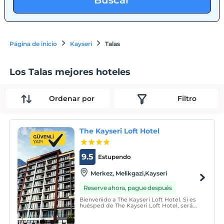
Buscar
Página de inicio
Kayseri
Talas
Los Talas mejores hoteles
Ordenar por
Filtro
The Kayseri Loft Hotel
9.5
Estupendo
Merkez, Melikgazi,Kayseri
Reserve ahora, pague después
Bienvenido a The Kayseri Loft Hotel. Si es
huésped de The Kayseri Loft Hotel, será
recibido y alojado de manera diferente.
Nuestro primer objetivo es ofrecerte la
tranquilidad de tu hogar, pero más de lo