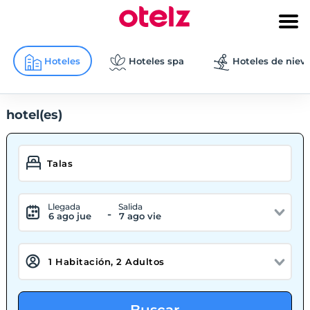
Hoteles
Hoteles spa
Hoteles de niev
hotel(es)
Llegada
Salida
-
6 ago jue
7 ago vie