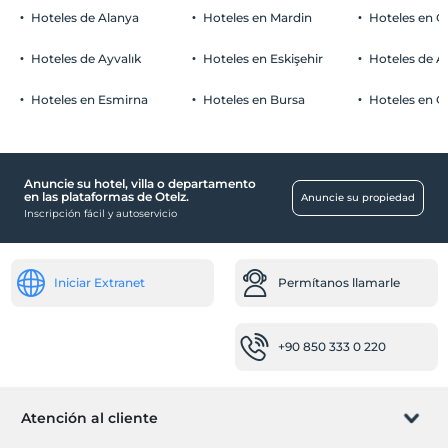
Hoteles de Alanya
Hoteles en Mardin
Hoteles en 
Hoteles de Ayvalık
Hoteles en Eskişehir
Hoteles de 
Hoteles en Esmirna
Hoteles en Bursa
Hoteles en C
Anuncie su hotel, villa o departamento
en las plataformas de Otelz.
Anuncie su propiedad
Inscripción fácil y autoservicio
Iniciar Extranet
Permítanos llamarle
+90 850 333 0 220
Atención al cliente