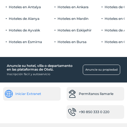
Hoteles en Antalya
Hoteles en Ankara
Hoteles de Ö
Hoteles de Alanya
Hoteles en Mardin
Hoteles en 
Hoteles de Ayvalık
Hoteles en Eskişehir
Hoteles de 
Hoteles en Esmirna
Hoteles en Bursa
Hoteles en C
Anuncie su hotel, villa o departamento
en las plataformas de Otelz.
Anuncie su propiedad
Inscripción fácil y autoservicio
Iniciar Extranet
Permítanos llamarle
+90 850 333 0 220