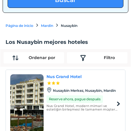
Buscar
Página de inicio
Mardin
Nusaybin
Los Nusaybin mejores hoteles
Ordenar por
Filtro
Nus Grand Hotel
Nusaybin Merkez, Nusaybin, Mardin
Reserve ahora, pague después
Nus Grand Hotel, modern mimari ve
estetiğin birleşmesi ile tamamen müşteri
konforu, huzuru ve rahatlığı düşünülerek
dizayn edilmiştir. Otelimiz 1 kral suite, 5
suite, triple ve double olarak toplam 70
odadan oluşmaktadır.