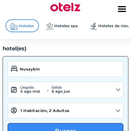
Hoteles
Hoteles spa
Hoteles de niev
hotel(es)
Llegada
Salida
-
5 ago mié
6 ago jue