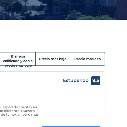
El mejor
Precio más bajo
Precio más alto
calificado y con el
precio más bajo
Estupendo
9.5
 huésped de The Kayseri
ra diferente. Nuestro
d de tu hogar, pero más