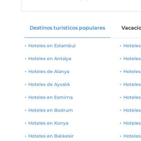
titular de la maleta
5
Habitacion Tradicional
2
servicio diario de prensa
4
residencia
2
Destinos turísticos populares
Vacacio
Silla de ruedas
4
Villa
1
mascota amigable
3
Hoteles en Estambul
Hotele
Clásico
1
apto para vegetarianos
3
Hoteles en Antalya
Hoteles
Rey
1
Hoteles de Alanya
Hoteles
Hotel de diseño
3
reina
1
Hoteles de Ayvalık
Hoteles
Presentaciones especiales de bienvenida
3
esquina
1
Hoteles en Esmirna
Hoteles
Jacuzzi
2
Discapacitados
1
Hoteles en Bodrum
Hoteles
hotel para adultos
2
comodidad
1
Hoteles en Konya
Hoteles
Wifi y cableado
2
Mansión
1
Hoteles en Balıkesir
Hoteles
Servicio de bienvenida especial
2