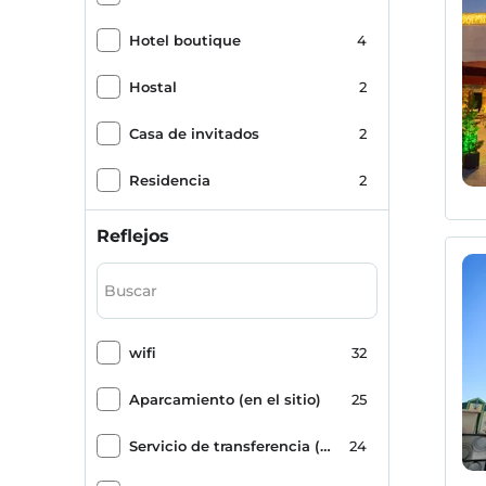
Aislado Todo Incluido
1
Hotel boutique
4
Hostal
2
Casa de invitados
2
Residencia
2
Reflejos
wifi
32
Aparcamiento (en el sitio)
25
Servicio de transferencia (pagado)
24