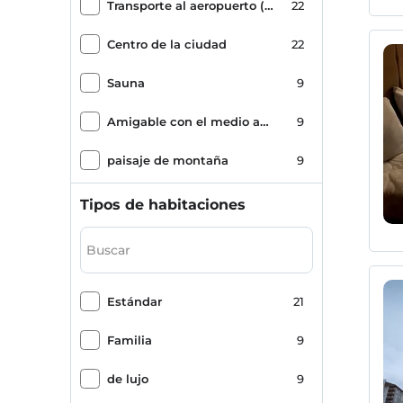
Transporte al aeropuerto (pagado)
22
Centro de la ciudad
22
Sauna
9
Amigable con el medio ambiente
9
paisaje de montaña
9
Aparcamiento (fuera de las instalaciones)
9
Tipos de habitaciones
Romance / Luna de miel
9
Masaje
8
Estándar
21
Sala de desayuno
8
Familia
9
Spa y centro de bienestar
7
de lujo
9
gimnasio
7