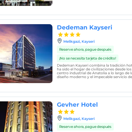
Dedeman Kayseri
Melikgazi, Kayseri
Reserve ahora, pague después
¡No se necesita tarjeta de crédito!
Dedeman Kayseri combina la tradición hote
ha sido el hogar de civilizaciones desde los 
centro industrial de Anatolia a lo largo de l
diseño moderno y el impecable servicio del
Gevher Hotel
Melikgazi, Kayseri
Reserve ahora, pague después