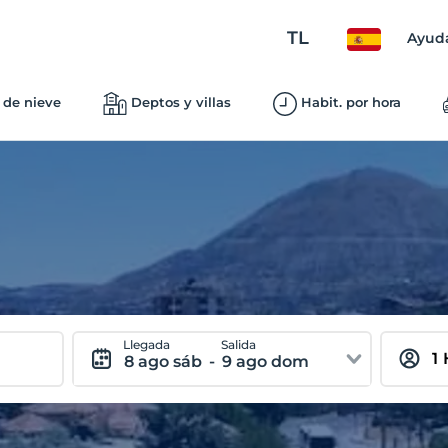
TL
Ayud
 de nieve
Deptos y villas
Habit. por hora
Llegada
Salida
8 ago sáb
-
9 ago dom