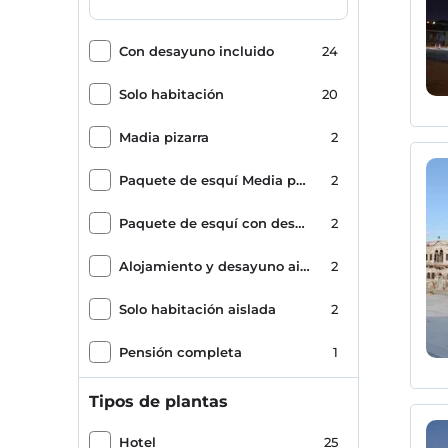
Con desayuno incluido
24
Solo habitación
20
Madia pizarra
2
Paquete de esquí Media pensión +
2
Paquete de esquí con desayuno incluido
2
Alojamiento y desayuno aislado
2
Solo habitación aislada
2
Pensión completa
1
Media pensión aislada
1
Tipos de plantas
Pensión Completa Aislada
1
Hotel
25