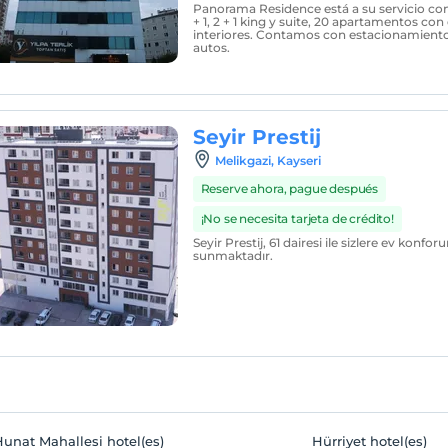
Panorama Residence está a su servicio con
+ 1, 2 + 1 king y suite, 20 apartamentos con
interiores. Contamos con estacionamiento
autos.
Seyir Prestij
Melikgazi, Kayseri
Reserve ahora, pague después
¡No se necesita tarjeta de crédito!
Seyir Prestij, 61 dairesi ile sizlere ev konfor
sunmaktadır.
unat Mahallesi hotel(es)
Hürriyet hotel(es)