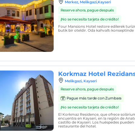
Merkez, Melikgazi,Kayseri
Reserve ahora, pague después
¡No se necesita tarjeta de crédito!
Four Mansions Hotel restore edilerek turiz
butik bir oteldir. Oda kahvaltı konseptind
Korkmaz Hotel Rezidan
Melikgazi, Kayseri
Reserve ahora, pague después
Pague más tarde con Zumbara
¡No se necesita tarjeta de crédito!
El Korkmaz Residence, que ofrece solárium 
encuentra en Kayseri, en la región de Anatol
castillo de Kayseri. Los huéspedes pueden d
restaurante del hotel.