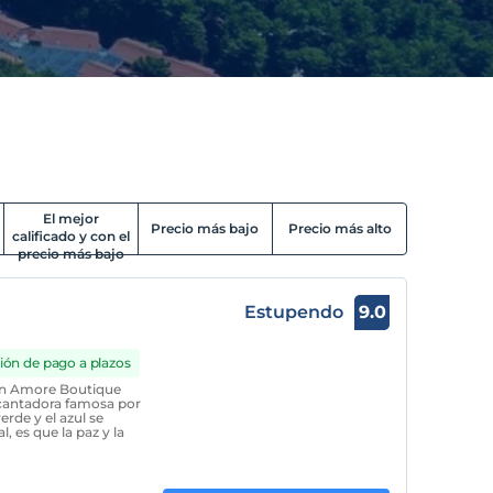
El mejor
Precio más bajo
Precio más alto
calificado y con el
precio más bajo
Estupendo
9.0
ión de pago a plazos
 en Amore Boutique
ncantadora famosa por
rde y el azul se
, es que la paz y la