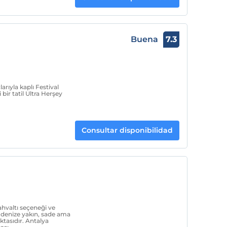
Buena
7.3
arıyla kaplı Festival
 bir tatil Ultra Herşey
Consultar disponibilidad
hvaltı seçeneği ve
, denize yakın, sade ama
ktasıdır. Antalya