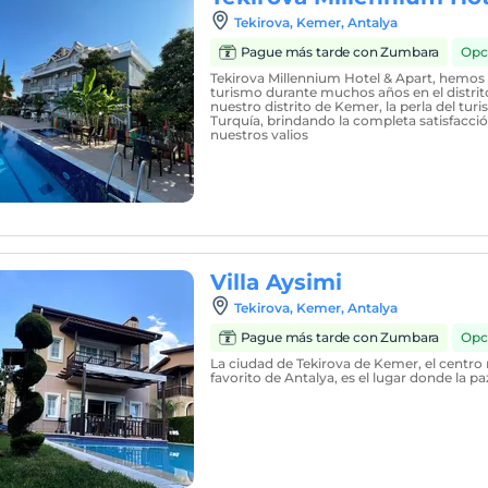
Tekirova, Kemer, Antalya
Pague más tarde con Zumbara
Opc
Tekirova Millennium Hotel & Apart, hemos 
turismo durante muchos años en el distrit
nuestro distrito de Kemer, la perla del tur
Turquía, brindando la completa satisfacc
nuestros valios
Villa Aysimi
Tekirova, Kemer, Antalya
Pague más tarde con Zumbara
Opc
La ciudad de Tekirova de Kemer, el centr
favorito de Antalya, es el lugar donde la paz