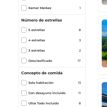
Kemer Merkez
1
Número de estrellas
5 estrellas
8
4 estrellas
3
3 estrellas
2
Desclasificado
17
Concepto de comida
Solo habitación
13
Con desayuno incluido
11
Ultra Todo Incluido
8