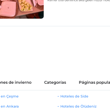
Kemer otel denilince akla gelen huzur nokt
nes de invierno
Categorías
Páginas popula
s en Çeşme
Hoteles de Side
 en Ankara
Hoteles de Ölüdeniz