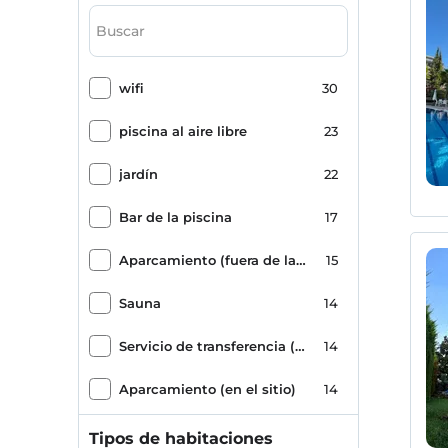
wifi
30
piscina al aire libre
23
jardín
22
Bar de la piscina
17
Aparcamiento (fuera de las instalaciones)
15
Sauna
14
Servicio de transferencia (pagado)
14
Aparcamiento (en el sitio)
14
baño turco
13
Tipos de habitaciones