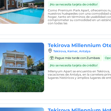
¡No se necesita tarjeta de crédito!
Como Premium Park Apart, ofrecemos nue
nuestros huéspedes con una comodidad qu
hogar, tanto en términos de usabilidad c
comprometer su comodidad en un estándar
con todas las
Tekirova Millennium Ote
Tekirova, Kemer, Antalya
Pague más tarde con Zumbara
Opc
¡No se necesita tarjeta de crédito!
Milenyum Apart se encuentra en Tekirova, 
vacaciones de Antalya, en la carretera princ
lugares históricos y amplios lugares de en
Tekirova Millennium Hot