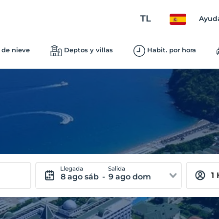
TL
Ayud
 de nieve
Deptos y villas
Habit. por hora
Llegada
Salida
8 ago sáb
-
9 ago dom