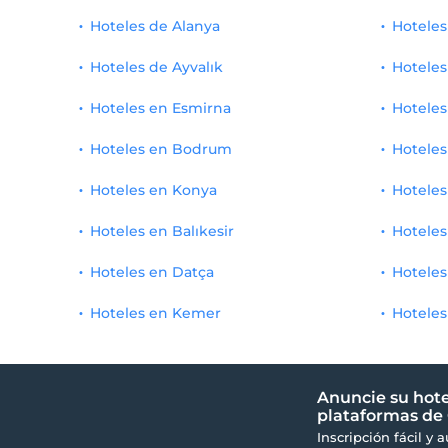
Suite King
1
Hoteles de Alanya
Hoteles
Romance / Luna de miel
5
Habitación familiar superior
1
Hoteles de Ayvalık
Hoteles
Sala de desayuno
5
Habitación Superior Deluxe
1
Hoteles en Esmirna
Hoteles
Fotocopia
5
Hoteles en Bodrum
Suite Garden con jacuzzi
1
Hoteles
Centro de la ciudad
4
Hoteles en Konya
Hoteles
Suite Superior Vista Montaña
1
playa de arena
4
Hoteles en Balıkesir
Hoteles
Presentaciones especiales de bienvenida
4
Hoteles en Datça
Hoteles
Fotógrafo
4
Hoteles en Kemer
Hoteles
fabricante de cuero
4
Jacuzzi
3
Anuncie su hote
plataformas de 
mascota amigable
3
Inscripción fácil y 