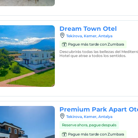
Dream Town Otel
Tekirova, Kemer, Antalya
Pague más tarde con Zumbara
Descubrirás todas las bellezas del Medit
Hotel que atrae a todos los sentidos.
Premium Park Apart Ot
Tekirova, Kemer, Antalya
Reserve ahora, pague después
Pague más tarde con Zumbara