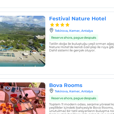
Festival Nature Hotel
Tekirova, Kemer, Antalya
Reserve ahora, pague después
Tatilin doğa ile buluştuğu yeşil orman ağaçl
Nature Hotel'de kendi özel plajı ile rüya gibi
Dahil sistemi ile gerçek oluyor.
Bova Rooms
Tekirova, Kemer, Antalya
Reserve ahora, pague después
Toplam 11 modern odası, serpme yöresel ka
yeşillikler içindeki bahçesiyle Bova Rooms
unutulmaz bir tatil arayanların buluşma no