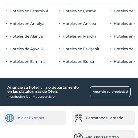
Hoteles en Estambul
Hoteles en Çeşme
Hoteles de S
Hoteles en Antalya
Hoteles en Ankara
Hoteles de Ö
Hoteles de Alanya
Hoteles en Mardin
Hoteles en 
Hoteles de Ayvalık
Hoteles en Eskişehir
Hoteles de 
Hoteles en Esmirna
Hoteles en Bursa
Hoteles en C
Anuncie su hotel, villa o departamento
en las plataformas de Otelz.
Anuncie su propiedad
Inscripción fácil y autoservicio
Iniciar Extranet
Permítanos llamarle
+90 850 333 0 220