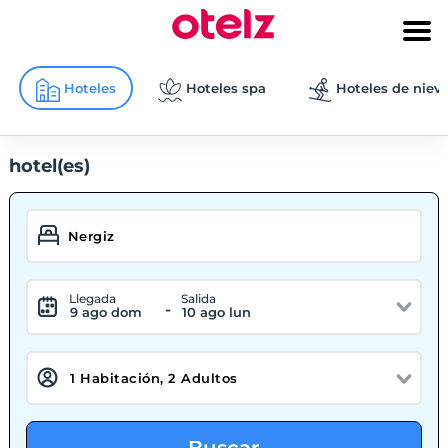
Hoteles
Hoteles spa
Hoteles de niev
hotel(es)
Llegada
Salida
-
9 ago dom
10 ago lun