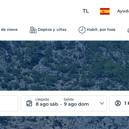
TL
Ayud
 de nieve
Deptos y villas
Habit. por hora
Llegada
Salida
8 ago sáb
-
9 ago dom