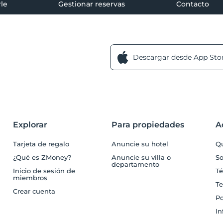
le
Gestionar reservas
Contacto
Descargar desde App Sto
Explorar
Para propiedades
A
Tarjeta de regalo
Anuncie su hotel
Q
¿Qué es ZMoney?
Anuncie su villa o
So
departamento
Inicio de sesión de
Té
miembros
Te
Crear cuenta
Po
In