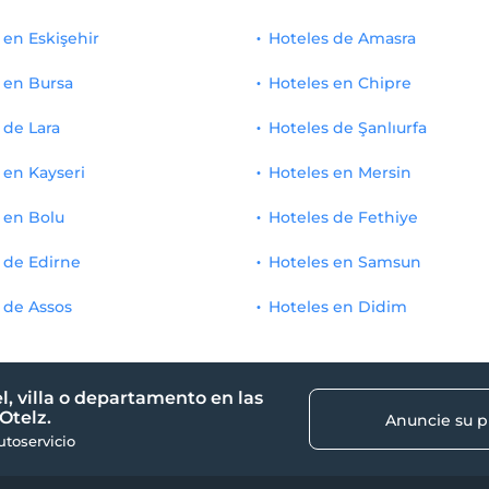
 en Eskişehir
Hoteles de Amasra
 en Bursa
Hoteles en Chipre
 de Lara
Hoteles de Şanlıurfa
 en Kayseri
Hoteles en Mersin
 en Bolu
Hoteles de Fethiye
 de Edirne
Hoteles en Samsun
 de Assos
Hoteles en Didim
l, villa o departamento en las
Otelz.
Anuncie su 
autoservicio