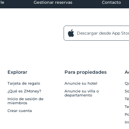
le
Gestionar reservas
Contacto
Descargar desde App Sto
Explorar
Para propiedades
A
Tarjeta de regalo
Anuncie su hotel
Q
¿Qué es ZMoney?
Anuncie su villa o
So
departamento
Inicio de sesión de
Té
miembros
Te
Crear cuenta
Po
In