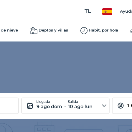
TL
Ayud
 de nieve
Deptos y villas
Habit. por hora
Llegada
Salida
9 ago dom
-
10 ago lun