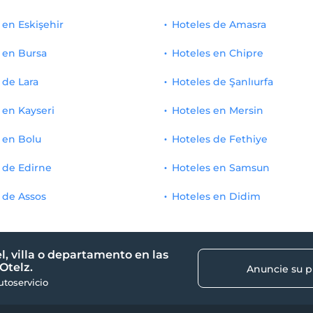
 en Eskişehir
Hoteles de Amasra
 en Bursa
Hoteles en Chipre
 de Lara
Hoteles de Şanlıurfa
 en Kayseri
Hoteles en Mersin
 en Bolu
Hoteles de Fethiye
 de Edirne
Hoteles en Samsun
 de Assos
Hoteles en Didim
l, villa o departamento en las
Otelz.
Anuncie su 
autoservicio