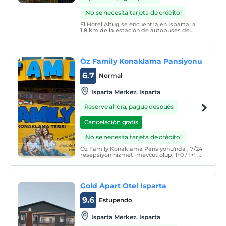
¡No se necesita tarjeta de crédito!
El Hotel Altug se encuentra en Isparta, a
1,8 km de la estación de autobuses de
Isparta. Las habitaciones están equipadas
con TV. Cada habitación tiene un baño
privado. Para su comodidad, encontrará
zapatillas y secador de pelo.
Öz Family Konaklama Pansiyonu
6.7
Normal
Isparta Merkez, Isparta
Reserve ahora, pague después
Cancelación gratis
¡No se necesita tarjeta de crédito!
Öz Family Konaklama Pansiyonu'nda , 7/24
resepsiyon hizmeti mevcut olup, 1+0 / 1+1 /
2+1 otel konforunda daire ve odalarımız ile
hizmetinizdeyiz. Isparta'daki tüm otel ve
konaklama tesisleri arasında "2.
Gold Apart Otel Isparta
9.6
Estupendo
Isparta Merkez, Isparta