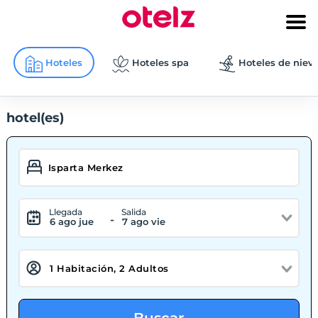
Hoteles
Hoteles spa
Hoteles de niev
hotel(es)
Llegada
Salida
-
6 ago jue
7 ago vie