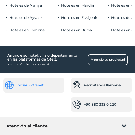
Hoteles de Alanya
Hoteles en Mardin
Hoteles en 
Hoteles de Ayvalık
Hoteles en Eskişehir
Hoteles de 
Hoteles en Esmirna
Hoteles en Bursa
Hoteles en C
Anuncie su hotel, villa o departamento
en las plataformas de Otelz.
Anuncie su propiedad
Inscripción fácil y autoservicio
Iniciar Extranet
Permítanos llamarle
+90 850 333 0 220
Atención al cliente