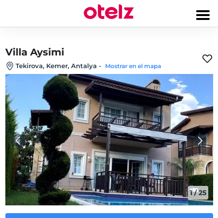
Villa Aysimi
Tekirova, Kemer, Antalya
-
Mostrar en el mapa
1
/
25