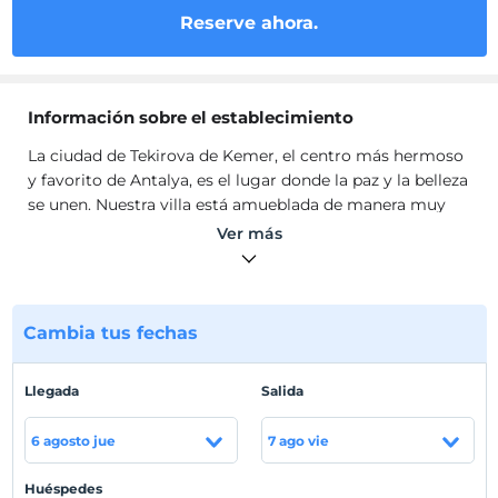
Reserve ahora.
Información sobre el establecimiento
La ciudad de Tekirova de Kemer, el centro más hermoso
y favorito de Antalya, es el lugar donde la paz y la belleza
se unen. Nuestra villa está amueblada de manera muy
lujosa y conveniente en el centro de esta ciudad y
Ver más
ofrecemos muchas instalaciones para la comodidad de
nuestros huéspedes.
También hay una sauna y tenis de mesa en nuestra villa.
La piscina también se utiliza exclusivamente para
Cambia tus fechas
nuestros huéspedes. & Nbsp; Los históricos Phaselis,
Olympos y Yanartaş a su alrededor hacen de Tekirova
Llegada
Salida
una ciudad en el centro de las bellezas históricas.
Además, dentro de los límites de Tekirova, uno de los
6 agosto jue
7 ago vie
picos más altos de las montañas Tauro, 2800 mt. Alta
montaña Tahtali. El segundo teleférico más largo del
Huéspedes