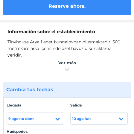
Reserve ahora.
Información sobre el establecimiento
Tinyhouse Arya 1 adet bungalovdan oluşmaktadır. 500
metrekare arsa içerisinde özel havuzlu konaklama
yeridir.
Tinyhouse Arya içerisinde TV, Wi-Fi, klima, havlu takımı,
Ver más
saç kurutma makinesi, çamaşır makinesi, buzdolabı,
mini mutfak ve mutfak gereçleri mevcuttur.
Ubicación
Cambia tus fechas
Muğla Ortaca'da konumlanmaktadır.
Playa
Llegada
Salida
Sahile 12 km uzaklıktadır.
9 agosto dom
10 ago lun
Huéspedes