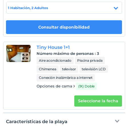
Mostrar en el
1 Habitación, 2 Adultos
mapa
Políticas del hotel
Consultar disponibilidad
Entrada
Después de 15:00
Tiny House 1+1
Salida
Número máximo de personas
:
3
Antes de las 12:00
Aire acondicionado
Piscina privada
Mascotas
Chimenea
televisor
televisión LCD
Mascotas no permitidas
Conexión inalámbrica a internet
Áreas para fumar
Opciones de cama
(1X) Doble
habitaciones para no fumadores
Niños
Seleccione la fecha
Los bebés menores de 2 no pagan
1 niño(s) hasta la edad de 12 por habitación no se cobra
Características de la playa