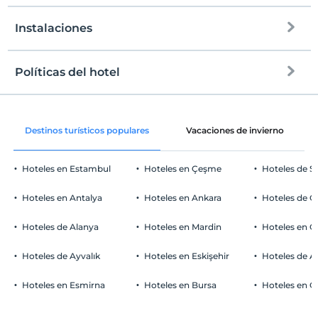
Instalaciones
a la playa
A 12 km
Políticas del hotel
Internet
Entrada
Libre wifi
Después de 15:00
Destinos turísticos populares
Vacaciones de invierno
Zonas comunes y todas las habitaciones
Salida
Antes de las 12:00
Hoteles en Estambul
Hoteles en Çeşme
Hoteles de S
Mascotas
Mascotas no permitidas
Hoteles en Antalya
Hoteles en Ankara
Hoteles de Ö
Áreas para fumar
habitaciones para no fumadores
Hoteles de Alanya
Hoteles en Mardin
Hoteles en 
Aparcamiento de coches
Niños
Los bebés menores de 2 no pagan
Libre Estacionamiento privado
Hoteles de Ayvalık
Hoteles en Eskişehir
Hoteles de 
1 niño(s) hasta la edad de 12 por habitación no se cobra
Aparcamiento (en el sitio)
Hoteles en Esmirna
Hoteles en Bursa
Hoteles en C